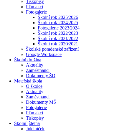
Tiskopisy
Plán akcí
Fotogalerie
Školní rok 2025⁄2026
Školní rok 2024⁄2025
Fotogalerie 2023⁄2024
Školní rok 2022⁄2023
Školní rok 2021⁄2022
Školní rok 2020⁄2021
Školské poradenské zařízení
Google Workspace
Školní družina
Aktuality
Zaměstnanci
Dokumenty ŠD
Mateřská škola
O školce
Aktuality
Zaměstnanci
Dokumenty MŠ
Fotogalerie
Plán akcí
Tiskopisy
Školní jídelna
Jídelníček