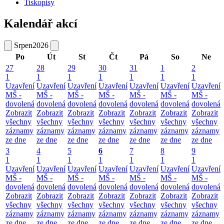
Tiskopisy
Kalendář akcí
Srpen
2026
Po
Út
St
Čt
Pá
So
Ne
27
28
29
30
31
1
2
1
1
1
1
1
1
1
Uzavření
Uzavření
Uzavření
Uzavření
Uzavření
Uzavření
Uzavření
MŠ -
MŠ -
MŠ -
MŠ -
MŠ -
MŠ -
MŠ -
dovolená
dovolená
dovolená
dovolená
dovolená
dovolená
dovolená
Zobrazit
Zobrazit
Zobrazit
Zobrazit
Zobrazit
Zobrazit
Zobrazit
všechny
všechny
všechny
všechny
všechny
všechny
všechny
záznamy
záznamy
záznamy
záznamy
záznamy
záznamy
záznamy
ze dne
ze dne
ze dne
ze dne
ze dne
ze dne
ze dne
3
4
5
6
7
8
9
1
1
1
1
1
1
1
Uzavření
Uzavření
Uzavření
Uzavření
Uzavření
Uzavření
Uzavření
MŠ -
MŠ -
MŠ -
MŠ -
MŠ -
MŠ -
MŠ -
dovolená
dovolená
dovolená
dovolená
dovolená
dovolená
dovolená
Zobrazit
Zobrazit
Zobrazit
Zobrazit
Zobrazit
Zobrazit
Zobrazit
všechny
všechny
všechny
všechny
všechny
všechny
všechny
záznamy
záznamy
záznamy
záznamy
záznamy
záznamy
záznamy
ze dne
ze dne
ze dne
ze dne
ze dne
ze dne
ze dne