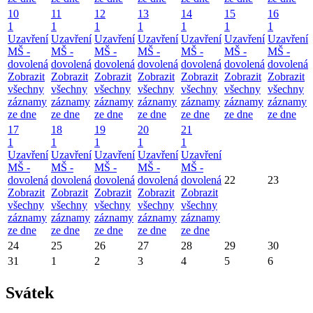
10
11
12
13
14
15
16
1
1
1
1
1
1
1
Uzavření
Uzavření
Uzavření
Uzavření
Uzavření
Uzavření
Uzavření
MŠ -
MŠ -
MŠ -
MŠ -
MŠ -
MŠ -
MŠ -
dovolená
dovolená
dovolená
dovolená
dovolená
dovolená
dovolená
Zobrazit
Zobrazit
Zobrazit
Zobrazit
Zobrazit
Zobrazit
Zobrazit
všechny
všechny
všechny
všechny
všechny
všechny
všechny
záznamy
záznamy
záznamy
záznamy
záznamy
záznamy
záznamy
ze dne
ze dne
ze dne
ze dne
ze dne
ze dne
ze dne
17
18
19
20
21
1
1
1
1
1
Uzavření
Uzavření
Uzavření
Uzavření
Uzavření
MŠ -
MŠ -
MŠ -
MŠ -
MŠ -
dovolená
dovolená
dovolená
dovolená
dovolená
22
23
Zobrazit
Zobrazit
Zobrazit
Zobrazit
Zobrazit
všechny
všechny
všechny
všechny
všechny
záznamy
záznamy
záznamy
záznamy
záznamy
ze dne
ze dne
ze dne
ze dne
ze dne
24
25
26
27
28
29
30
31
1
2
3
4
5
6
Svátek