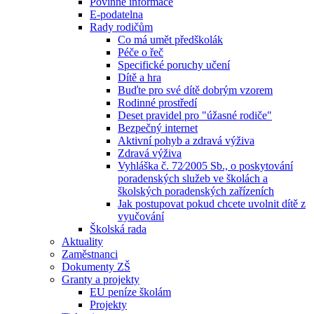
Povinné informace
E-podatelna
Rady rodičům
Co má umět předškolák
Péče o řeč
Specifické poruchy učení
Dítě a hra
Buďte pro své dítě dobrým vzorem
Rodinné prostředí
Deset pravidel pro "úžasné rodiče"
Bezpečný internet
Aktivní pohyb a zdravá výživa
Zdravá výživa
Vyhláška č. 72⁄2005 Sb., o poskytování
poradenských služeb ve školách a
školských poradenských zařízeních
Jak postupovat pokud chcete uvolnit dítě z
vyučování
Školská rada
Aktuality
Zaměstnanci
Dokumenty ZŠ
Granty a projekty
EU peníze školám
Projekty