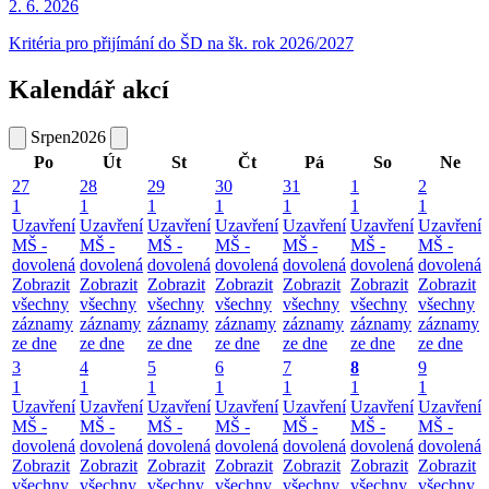
2. 6.
2026
Kritéria pro přijímání do ŠD na šk. rok 2026/2027
Kalendář akcí
Srpen
2026
Po
Út
St
Čt
Pá
So
Ne
27
28
29
30
31
1
2
1
1
1
1
1
1
1
Uzavření
Uzavření
Uzavření
Uzavření
Uzavření
Uzavření
Uzavření
MŠ -
MŠ -
MŠ -
MŠ -
MŠ -
MŠ -
MŠ -
dovolená
dovolená
dovolená
dovolená
dovolená
dovolená
dovolená
Zobrazit
Zobrazit
Zobrazit
Zobrazit
Zobrazit
Zobrazit
Zobrazit
všechny
všechny
všechny
všechny
všechny
všechny
všechny
záznamy
záznamy
záznamy
záznamy
záznamy
záznamy
záznamy
ze dne
ze dne
ze dne
ze dne
ze dne
ze dne
ze dne
3
4
5
6
7
8
9
1
1
1
1
1
1
1
Uzavření
Uzavření
Uzavření
Uzavření
Uzavření
Uzavření
Uzavření
MŠ -
MŠ -
MŠ -
MŠ -
MŠ -
MŠ -
MŠ -
dovolená
dovolená
dovolená
dovolená
dovolená
dovolená
dovolená
Zobrazit
Zobrazit
Zobrazit
Zobrazit
Zobrazit
Zobrazit
Zobrazit
všechny
všechny
všechny
všechny
všechny
všechny
všechny