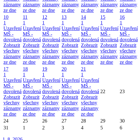
záznamy
záznamy
záznamy
záznamy
záznamy
záznamy
záznamy
ze dne
ze dne
ze dne
ze dne
ze dne
ze dne
ze dne
10
11
12
13
14
15
16
1
1
1
1
1
1
1
Uzavření
Uzavření
Uzavření
Uzavření
Uzavření
Uzavření
Uzavření
MŠ -
MŠ -
MŠ -
MŠ -
MŠ -
MŠ -
MŠ -
dovolená
dovolená
dovolená
dovolená
dovolená
dovolená
dovolená
Zobrazit
Zobrazit
Zobrazit
Zobrazit
Zobrazit
Zobrazit
Zobrazit
všechny
všechny
všechny
všechny
všechny
všechny
všechny
záznamy
záznamy
záznamy
záznamy
záznamy
záznamy
záznamy
ze dne
ze dne
ze dne
ze dne
ze dne
ze dne
ze dne
17
18
19
20
21
1
1
1
1
1
Uzavření
Uzavření
Uzavření
Uzavření
Uzavření
MŠ -
MŠ -
MŠ -
MŠ -
MŠ -
dovolená
dovolená
dovolená
dovolená
dovolená
22
23
Zobrazit
Zobrazit
Zobrazit
Zobrazit
Zobrazit
všechny
všechny
všechny
všechny
všechny
záznamy
záznamy
záznamy
záznamy
záznamy
ze dne
ze dne
ze dne
ze dne
ze dne
24
25
26
27
28
29
30
31
1
2
3
4
5
6
1. 8.
2026