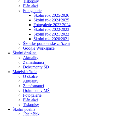
Tiskopisy
Plán akcí
Fotogalerie
Školní rok 2025⁄2026
Školní rok 2024⁄2025
Fotogalerie 2023⁄2024
Školní rok 2022⁄2023
Školní rok 2021⁄2022
Školní rok 2020⁄2021
Školské poradenské zařízení
Google Workspace
Školní družina
Aktuality
Zaměstnanci
Dokumenty ŠD
Mateřská škola
O školce
Aktuality
Zaměstnanci
Dokumenty MŠ
Fotogalerie
Plán akcí
Tiskopisy
Školní jídelna
Jídelníček