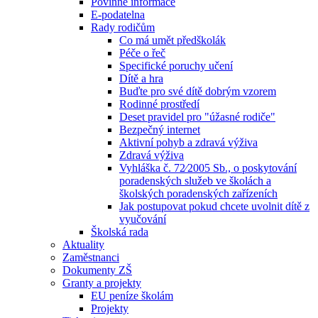
Povinné informace
E-podatelna
Rady rodičům
Co má umět předškolák
Péče o řeč
Specifické poruchy učení
Dítě a hra
Buďte pro své dítě dobrým vzorem
Rodinné prostředí
Deset pravidel pro "úžasné rodiče"
Bezpečný internet
Aktivní pohyb a zdravá výživa
Zdravá výživa
Vyhláška č. 72⁄2005 Sb., o poskytování
poradenských služeb ve školách a
školských poradenských zařízeních
Jak postupovat pokud chcete uvolnit dítě z
vyučování
Školská rada
Aktuality
Zaměstnanci
Dokumenty ZŠ
Granty a projekty
EU peníze školám
Projekty