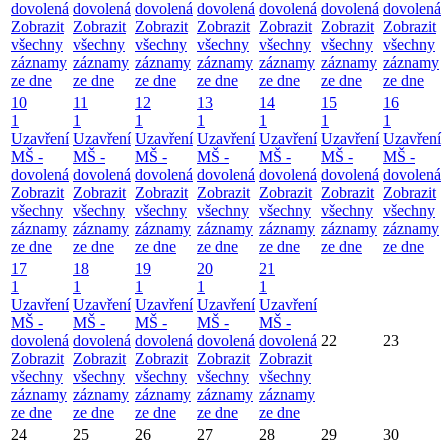
dovolená
dovolená
dovolená
dovolená
dovolená
dovolená
dovolená
Zobrazit
Zobrazit
Zobrazit
Zobrazit
Zobrazit
Zobrazit
Zobrazit
všechny
všechny
všechny
všechny
všechny
všechny
všechny
záznamy
záznamy
záznamy
záznamy
záznamy
záznamy
záznamy
ze dne
ze dne
ze dne
ze dne
ze dne
ze dne
ze dne
10
11
12
13
14
15
16
1
1
1
1
1
1
1
Uzavření
Uzavření
Uzavření
Uzavření
Uzavření
Uzavření
Uzavření
MŠ -
MŠ -
MŠ -
MŠ -
MŠ -
MŠ -
MŠ -
dovolená
dovolená
dovolená
dovolená
dovolená
dovolená
dovolená
Zobrazit
Zobrazit
Zobrazit
Zobrazit
Zobrazit
Zobrazit
Zobrazit
všechny
všechny
všechny
všechny
všechny
všechny
všechny
záznamy
záznamy
záznamy
záznamy
záznamy
záznamy
záznamy
ze dne
ze dne
ze dne
ze dne
ze dne
ze dne
ze dne
17
18
19
20
21
1
1
1
1
1
Uzavření
Uzavření
Uzavření
Uzavření
Uzavření
MŠ -
MŠ -
MŠ -
MŠ -
MŠ -
dovolená
dovolená
dovolená
dovolená
dovolená
22
23
Zobrazit
Zobrazit
Zobrazit
Zobrazit
Zobrazit
všechny
všechny
všechny
všechny
všechny
záznamy
záznamy
záznamy
záznamy
záznamy
ze dne
ze dne
ze dne
ze dne
ze dne
24
25
26
27
28
29
30