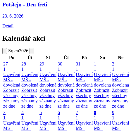
Potštejn - Den třetí
23. 6.
2026
Detail
Kalendář akcí
Srpen
2026
Po
Út
St
Čt
Pá
So
Ne
27
28
29
30
31
1
2
1
1
1
1
1
1
1
Uzavření
Uzavření
Uzavření
Uzavření
Uzavření
Uzavření
Uzavření
MŠ -
MŠ -
MŠ -
MŠ -
MŠ -
MŠ -
MŠ -
dovolená
dovolená
dovolená
dovolená
dovolená
dovolená
dovolená
Zobrazit
Zobrazit
Zobrazit
Zobrazit
Zobrazit
Zobrazit
Zobrazit
všechny
všechny
všechny
všechny
všechny
všechny
všechny
záznamy
záznamy
záznamy
záznamy
záznamy
záznamy
záznamy
ze dne
ze dne
ze dne
ze dne
ze dne
ze dne
ze dne
3
4
5
6
7
8
9
1
1
1
1
1
1
1
Uzavření
Uzavření
Uzavření
Uzavření
Uzavření
Uzavření
Uzavření
MŠ -
MŠ -
MŠ -
MŠ -
MŠ -
MŠ -
MŠ -