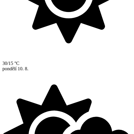
30/15 °C
pondělí
10. 8.