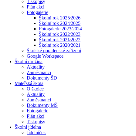
Tiskopisy
Plán akcí
Fotogalerie
Školní rok 2025⁄2026
Školní rok 2024⁄2025
Fotogalerie 2023⁄2024
Školní rok 2022⁄2023
Školní rok 2021⁄2022
Školní rok 2020⁄2021
Školské poradenské zařízení
Google Workspace
Školní družina
Aktuality
Zaměstnanci
Dokumenty ŠD
Mateřská škola
O školce
Aktuality
Zaměstnanci
Dokumenty MŠ
Fotogalerie
Plán akcí
Tiskopisy
Školní jídelna
Jídelníček