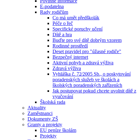
Povinné informace
E-podatelna
Rady rodičům
Co má umět předškolák
Péče o řeč
Specifické poruchy učení
Dítě a hra
Buďte pro své dítě dobrým vzorem
Rodinné prostředí
Deset pravidel pro "úžasné rodiče"
Bezpečný internet
Aktivní pohyb a zdravá výživa
Zdravá výživa
Vyhláška č. 72⁄2005 Sb., o poskytování
poradenských služeb ve školách a
školských poradenských zařízeních
Jak postupovat pokud chcete uvolnit dítě z
vyučování
Školská rada
Aktuality
Zaměstnanci
Dokumenty ZŠ
Granty a projekty
EU peníze školám
Projekty