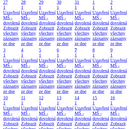
27
28
29
30
31
1
2
1
1
1
1
1
1
1
Uzavření
Uzavření
Uzavření
Uzavření
Uzavření
Uzavření
Uzavření
MŠ -
MŠ -
MŠ -
MŠ -
MŠ -
MŠ -
MŠ -
dovolená
dovolená
dovolená
dovolená
dovolená
dovolená
dovolená
Zobrazit
Zobrazit
Zobrazit
Zobrazit
Zobrazit
Zobrazit
Zobrazit
všechny
všechny
všechny
všechny
všechny
všechny
všechny
záznamy
záznamy
záznamy
záznamy
záznamy
záznamy
záznamy
ze dne
ze dne
ze dne
ze dne
ze dne
ze dne
ze dne
3
4
5
6
7
8
9
1
1
1
1
1
1
1
Uzavření
Uzavření
Uzavření
Uzavření
Uzavření
Uzavření
Uzavření
MŠ -
MŠ -
MŠ -
MŠ -
MŠ -
MŠ -
MŠ -
dovolená
dovolená
dovolená
dovolená
dovolená
dovolená
dovolená
Zobrazit
Zobrazit
Zobrazit
Zobrazit
Zobrazit
Zobrazit
Zobrazit
všechny
všechny
všechny
všechny
všechny
všechny
všechny
záznamy
záznamy
záznamy
záznamy
záznamy
záznamy
záznamy
ze dne
ze dne
ze dne
ze dne
ze dne
ze dne
ze dne
10
11
12
13
14
15
16
1
1
1
1
1
1
1
Uzavření
Uzavření
Uzavření
Uzavření
Uzavření
Uzavření
Uzavření
MŠ -
MŠ -
MŠ -
MŠ -
MŠ -
MŠ -
MŠ -
dovolená
dovolená
dovolená
dovolená
dovolená
dovolená
dovolená
Zobrazit
Zobrazit
Zobrazit
Zobrazit
Zobrazit
Zobrazit
Zobrazit
všechny
všechny
všechny
všechny
všechny
všechny
všechny