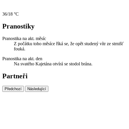
36/18 °C
Pranostiky
Pranostika na akt. měsíc
Z počátku toho měsíce říká se, že opět studený vítr ze strnišť
fouká.
Pranostika na akt. den
Na svatého Kajetána otvírá se stodol brána.
Partneři
Předchozí
Následující