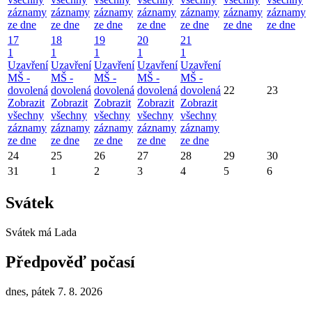
záznamy
záznamy
záznamy
záznamy
záznamy
záznamy
záznamy
ze dne
ze dne
ze dne
ze dne
ze dne
ze dne
ze dne
17
18
19
20
21
1
1
1
1
1
Uzavření
Uzavření
Uzavření
Uzavření
Uzavření
MŠ -
MŠ -
MŠ -
MŠ -
MŠ -
dovolená
dovolená
dovolená
dovolená
dovolená
22
23
Zobrazit
Zobrazit
Zobrazit
Zobrazit
Zobrazit
všechny
všechny
všechny
všechny
všechny
záznamy
záznamy
záznamy
záznamy
záznamy
ze dne
ze dne
ze dne
ze dne
ze dne
24
25
26
27
28
29
30
31
1
2
3
4
5
6
Svátek
Svátek má
Lada
Předpověď počasí
dnes, pátek 7. 8. 2026