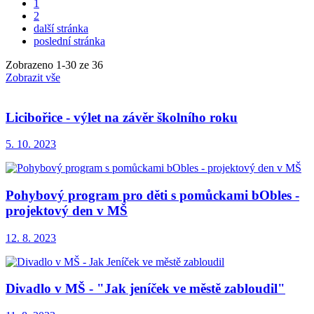
1
2
další stránka
poslední stránka
Zobrazeno
1
-
30
ze 36
Zobrazit vše
Licibořice - výlet na závěr školního roku
5. 10. 2023
Pohybový program pro děti s pomůckami bObles -
projektový den v MŠ
12. 8. 2023
Divadlo v MŠ - "Jak jeníček ve městě zabloudil"