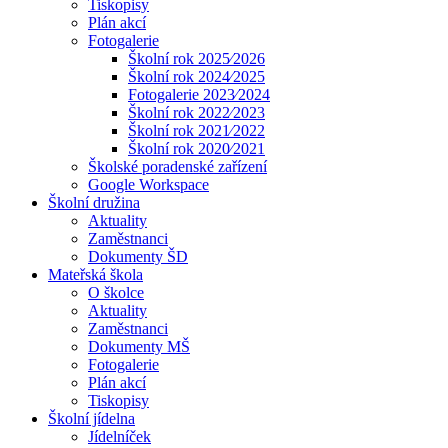
Tiskopisy
Plán akcí
Fotogalerie
Školní rok 2025⁄2026
Školní rok 2024⁄2025
Fotogalerie 2023⁄2024
Školní rok 2022⁄2023
Školní rok 2021⁄2022
Školní rok 2020⁄2021
Školské poradenské zařízení
Google Workspace
Školní družina
Aktuality
Zaměstnanci
Dokumenty ŠD
Mateřská škola
O školce
Aktuality
Zaměstnanci
Dokumenty MŠ
Fotogalerie
Plán akcí
Tiskopisy
Školní jídelna
Jídelníček