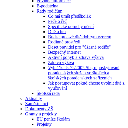
Povinné informace
E-podatelna
Rady rodičům
Co má umět předškolák
Péče o řeč
Specifické poruchy učení
Dítě a hra
Buďte pro své dítě dobrým vzorem
Rodinné prostředí
Deset pravidel pro "úžasné rodiče"
Bezpečný internet
Aktivní pohyb a zdravá výživa
Zdravá výživa
Vyhláška č. 72⁄2005 Sb., o poskytování
poradenských služeb ve školách a
školských poradenských zařízeních
Jak postupovat pokud chcete uvolnit dítě z
vyučování
Školská rada
Aktuality
Zaměstnanci
Dokumenty ZŠ
Granty a projekty
EU peníze školám
Projekty