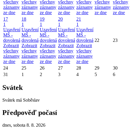
všechny
všechny
všechny
všechny
všechny
všechny
všechny
záznamy
záznamy
záznamy
záznamy
záznamy
záznamy
záznamy
ze dne
ze dne
ze dne
ze dne
ze dne
ze dne
ze dne
17
18
19
20
21
1
1
1
1
1
Uzavření
Uzavření
Uzavření
Uzavření
Uzavření
MŠ -
MŠ -
MŠ -
MŠ -
MŠ -
dovolená
dovolená
dovolená
dovolená
dovolená
22
23
Zobrazit
Zobrazit
Zobrazit
Zobrazit
Zobrazit
všechny
všechny
všechny
všechny
všechny
záznamy
záznamy
záznamy
záznamy
záznamy
ze dne
ze dne
ze dne
ze dne
ze dne
24
25
26
27
28
29
30
31
1
2
3
4
5
6
Svátek
Svátek má
Soběslav
Předpověď počasí
dnes, sobota 8. 8. 2026