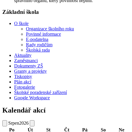
správního orgánu, který povinnost neplnil.
Základní škola
O škole
Organizace školního roku
Povinné informace
E-podatelna
Rady rodičům
Školská rada
Aktuality
Zaměstnanci
Dokumenty ZŠ
Granty a projekty
Tiskopisy
Plán akcí
Fotogalerie
Školské poradenské zařízení
Google Workspace
Kalendář akcí
Srpen
2026
Po
Út
St
Čt
Pá
So
Ne