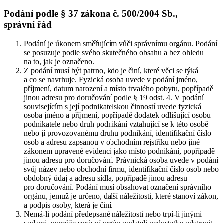
Podání podle § 37 zákona č. 500/2004 Sb.,
správní řád
Podání je úkonem směřujícím vůči správnímu orgánu. Podání
se posuzuje podle svého skutečného obsahu a bez ohledu
na to, jak je označeno.
Z podání musí být patrno, kdo je činí, které věci se týká
a co se navrhuje. Fyzická osoba uvede v podání jméno,
příjmení, datum narození a místo trvalého pobytu, popřípadě
jinou adresu pro doručování podle § 19 odst. 4. V podání
souvisejícím s její podnikatelskou činností uvede fyzická
osoba jméno a příjmení, popřípadě dodatek odlišující osobu
podnikatele nebo druh podnikání vztahující se k této osobě
nebo jí provozovanému druhu podnikání, identifikační číslo
osob a adresu zapsanou v obchodním rejstříku nebo jiné
zákonem upravené evidenci jako místo podnikání, popřípadě
jinou adresu pro doručování. Právnická osoba uvede v podání
svůj název nebo obchodní firmu, identifikační číslo osob nebo
obdobný údaj a adresu sídla, popřípadě jinou adresu
pro doručování. Podání musí obsahovat označení správního
orgánu, jemuž je určeno, další náležitosti, které stanoví zákon,
a podpis osoby, která je činí.
Nemá-li podání předepsané náležitosti nebo trpí-li jinými
vadami, pomůže správní orgán podateli nedostatky odstranit