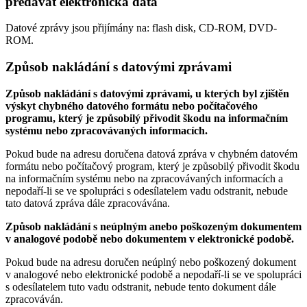
předávat elektronická data
Datové zprávy jsou přijímány na:
flash disk, CD-ROM, DVD-
ROM.
Způsob nakládání s datovými zprávami
Způsob nakládání s datovými zprávami, u kterých byl zjištěn
výskyt chybného datového formátu nebo počítačového
programu, který je způsobilý přivodit škodu na informačním
systému nebo zpracovávaných informacích.
Pokud bude na adresu doručena datová zpráva v chybném datovém
formátu nebo počítačový program, který je způsobilý přivodit škodu
na informačním systému nebo na zpracovávaných informacích a
nepodaří-li se ve spolupráci s odesílatelem vadu odstranit, nebude
tato datová zpráva dále zpracovávána.
Způsob nakládání s neúplným anebo poškozeným dokumentem
v analogové podobě nebo dokumentem v elektronické podobě.
Pokud bude na adresu doručen neúplný nebo poškozený dokument
v analogové nebo elektronické podobě a nepodaří-li se ve spolupráci
s odesílatelem tuto vadu odstranit, nebude tento dokument dále
zpracováván.