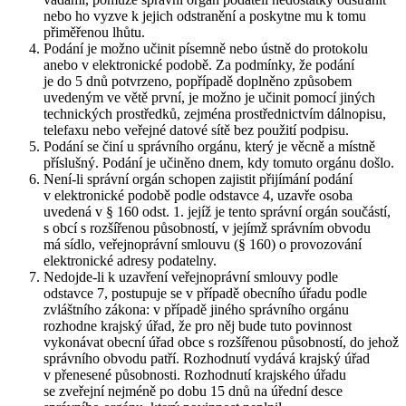
nebo ho vyzve k jejich odstranění a poskytne mu k tomu
přiměřenou lhůtu.
Podání je možno učinit písemně nebo ústně do protokolu
anebo v elektronické podobě. Za podmínky, že podání
je do 5 dnů potvrzeno, popřípadě doplněno způsobem
uvedeným ve větě první, je možno je učinit pomocí jiných
technických prostředků, zejména prostřednictvím dálnopisu,
telefaxu nebo veřejné datové sítě bez použití podpisu.
Podání se činí u správního orgánu, který je věcně a místně
příslušný. Podání je učiněno dnem, kdy tomuto orgánu došlo.
Není-li správní orgán schopen zajistit přijímání podání
v elektronické podobě podle odstavce 4, uzavře osoba
uvedená v § 160 odst. 1. jejíž je tento správní orgán součástí,
s obcí s rozšířenou působností, v jejímž správním obvodu
má sídlo, veřejnoprávní smlouvu (§ 160) o provozování
elektronické adresy podatelny.
Nedojde-li k uzavření veřejnoprávní smlouvy podle
odstavce 7, postupuje se v případě obecního úřadu podle
zvláštního zákona: v případě jiného správního orgánu
rozhodne krajský úřad, že pro něj bude tuto povinnost
vykonávat obecní úřad obce s rozšířenou působností, do jehož
správního obvodu patří. Rozhodnutí vydává krajský úřad
v přenesené působnosti. Rozhodnutí krajského úřadu
se zveřejní nejméně po dobu 15 dnů na úřední desce