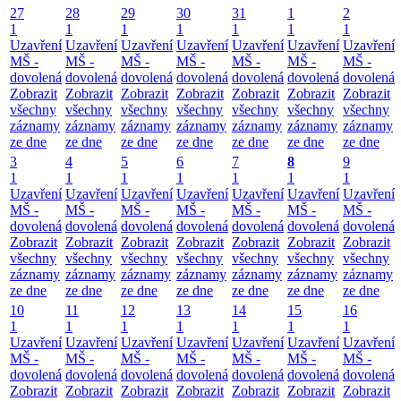
27
28
29
30
31
1
2
1
1
1
1
1
1
1
Uzavření
Uzavření
Uzavření
Uzavření
Uzavření
Uzavření
Uzavření
MŠ -
MŠ -
MŠ -
MŠ -
MŠ -
MŠ -
MŠ -
dovolená
dovolená
dovolená
dovolená
dovolená
dovolená
dovolená
Zobrazit
Zobrazit
Zobrazit
Zobrazit
Zobrazit
Zobrazit
Zobrazit
všechny
všechny
všechny
všechny
všechny
všechny
všechny
záznamy
záznamy
záznamy
záznamy
záznamy
záznamy
záznamy
ze dne
ze dne
ze dne
ze dne
ze dne
ze dne
ze dne
3
4
5
6
7
8
9
1
1
1
1
1
1
1
Uzavření
Uzavření
Uzavření
Uzavření
Uzavření
Uzavření
Uzavření
MŠ -
MŠ -
MŠ -
MŠ -
MŠ -
MŠ -
MŠ -
dovolená
dovolená
dovolená
dovolená
dovolená
dovolená
dovolená
Zobrazit
Zobrazit
Zobrazit
Zobrazit
Zobrazit
Zobrazit
Zobrazit
všechny
všechny
všechny
všechny
všechny
všechny
všechny
záznamy
záznamy
záznamy
záznamy
záznamy
záznamy
záznamy
ze dne
ze dne
ze dne
ze dne
ze dne
ze dne
ze dne
10
11
12
13
14
15
16
1
1
1
1
1
1
1
Uzavření
Uzavření
Uzavření
Uzavření
Uzavření
Uzavření
Uzavření
MŠ -
MŠ -
MŠ -
MŠ -
MŠ -
MŠ -
MŠ -
dovolená
dovolená
dovolená
dovolená
dovolená
dovolená
dovolená
Zobrazit
Zobrazit
Zobrazit
Zobrazit
Zobrazit
Zobrazit
Zobrazit