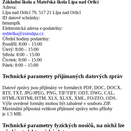
Základní škola a Mateřská škola Lípa nad Orlicí
Adresa:
Lípa nad Orlicí 79, 517 21 Lípa nad Orlicí
ID datové schránky:
bmumpfk
Elektronická adresa e‑podatelny:
reditelka@zsmslipa.cz
Úřední hodiny podatelny:
Pondělí: 8:00 – 15:00
Úterý: 8:00 – 15:00
Středa: 8:00 – 15:00
Čtvrtek: 8:00 – 15:00
Pátek: 8:00 – 15:00
Technické parametry přijímaných datových zpráv
Datové zprávy jsou přijímány ve formátech
PDF, DOC, DOCX,
RTF, TXT, JPG/JPEG, PNG, TIF/TIFF, ODT, DWG, CAL,
HTML/XHTML/HTM, XLS, XLSX, XML, FO/ZFO, ODS.
Výše uvedené formáty mohou být zabalené v souboru ZIP.
Maximální přípustná velikost přijímané zprávy nebo přílohy
je
1.5 MB
.
Technické parametry fyzických nosičů, na nichž lze