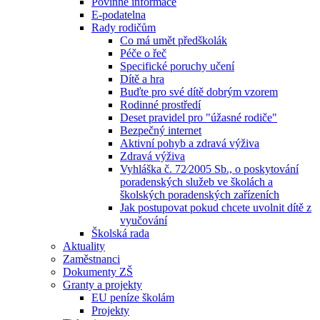
Povinné informace
E-podatelna
Rady rodičům
Co má umět předškolák
Péče o řeč
Specifické poruchy učení
Dítě a hra
Buďte pro své dítě dobrým vzorem
Rodinné prostředí
Deset pravidel pro "úžasné rodiče"
Bezpečný internet
Aktivní pohyb a zdravá výživa
Zdravá výživa
Vyhláška č. 72⁄2005 Sb., o poskytování
poradenských služeb ve školách a
školských poradenských zařízeních
Jak postupovat pokud chcete uvolnit dítě z
vyučování
Školská rada
Aktuality
Zaměstnanci
Dokumenty ZŠ
Granty a projekty
EU peníze školám
Projekty