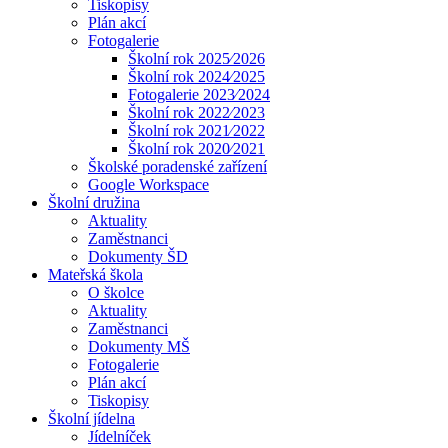
Tiskopisy
Plán akcí
Fotogalerie
Školní rok 2025⁄2026
Školní rok 2024⁄2025
Fotogalerie 2023⁄2024
Školní rok 2022⁄2023
Školní rok 2021⁄2022
Školní rok 2020⁄2021
Školské poradenské zařízení
Google Workspace
Školní družina
Aktuality
Zaměstnanci
Dokumenty ŠD
Mateřská škola
O školce
Aktuality
Zaměstnanci
Dokumenty MŠ
Fotogalerie
Plán akcí
Tiskopisy
Školní jídelna
Jídelníček