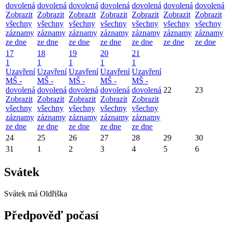
dovolená
dovolená
dovolená
dovolená
dovolená
dovolená
dovolená
Zobrazit
Zobrazit
Zobrazit
Zobrazit
Zobrazit
Zobrazit
Zobrazit
všechny
všechny
všechny
všechny
všechny
všechny
všechny
záznamy
záznamy
záznamy
záznamy
záznamy
záznamy
záznamy
ze dne
ze dne
ze dne
ze dne
ze dne
ze dne
ze dne
17
18
19
20
21
1
1
1
1
1
Uzavření
Uzavření
Uzavření
Uzavření
Uzavření
MŠ -
MŠ -
MŠ -
MŠ -
MŠ -
dovolená
dovolená
dovolená
dovolená
dovolená
22
23
Zobrazit
Zobrazit
Zobrazit
Zobrazit
Zobrazit
všechny
všechny
všechny
všechny
všechny
záznamy
záznamy
záznamy
záznamy
záznamy
ze dne
ze dne
ze dne
ze dne
ze dne
24
25
26
27
28
29
30
31
1
2
3
4
5
6
Svátek
Svátek má
Oldřiška
Předpověď počasí