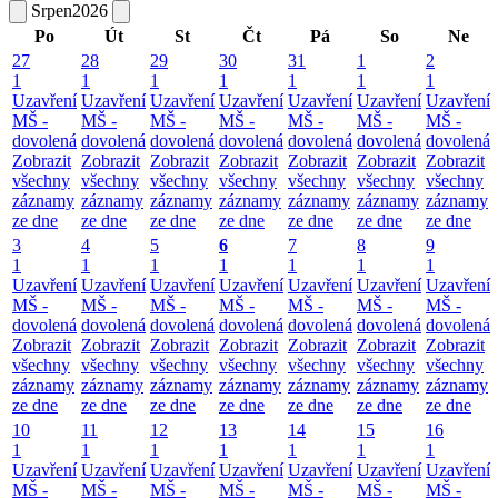
Srpen
2026
Po
Út
St
Čt
Pá
So
Ne
27
28
29
30
31
1
2
1
1
1
1
1
1
1
Uzavření
Uzavření
Uzavření
Uzavření
Uzavření
Uzavření
Uzavření
MŠ -
MŠ -
MŠ -
MŠ -
MŠ -
MŠ -
MŠ -
dovolená
dovolená
dovolená
dovolená
dovolená
dovolená
dovolená
Zobrazit
Zobrazit
Zobrazit
Zobrazit
Zobrazit
Zobrazit
Zobrazit
všechny
všechny
všechny
všechny
všechny
všechny
všechny
záznamy
záznamy
záznamy
záznamy
záznamy
záznamy
záznamy
ze dne
ze dne
ze dne
ze dne
ze dne
ze dne
ze dne
3
4
5
6
7
8
9
1
1
1
1
1
1
1
Uzavření
Uzavření
Uzavření
Uzavření
Uzavření
Uzavření
Uzavření
MŠ -
MŠ -
MŠ -
MŠ -
MŠ -
MŠ -
MŠ -
dovolená
dovolená
dovolená
dovolená
dovolená
dovolená
dovolená
Zobrazit
Zobrazit
Zobrazit
Zobrazit
Zobrazit
Zobrazit
Zobrazit
všechny
všechny
všechny
všechny
všechny
všechny
všechny
záznamy
záznamy
záznamy
záznamy
záznamy
záznamy
záznamy
ze dne
ze dne
ze dne
ze dne
ze dne
ze dne
ze dne
10
11
12
13
14
15
16
1
1
1
1
1
1
1
Uzavření
Uzavření
Uzavření
Uzavření
Uzavření
Uzavření
Uzavření
MŠ -
MŠ -
MŠ -
MŠ -
MŠ -
MŠ -
MŠ -