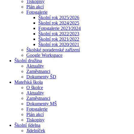
Tiskopisy
Plán akcí
Fotogalerie
Školní rok 2025⁄2026
Školní rok 2024⁄2025
Fotogalerie 2023⁄2024
Školní rok 2022⁄2023
Školní rok 2021⁄2022
Školní rok 2020⁄2021
Školské poradenské zařízení
Google Workspace
Školní družina
Aktuality
Zaměstnanci
Dokumenty ŠD
Mateřská škola
O školce
Aktuality
Zaměstnanci
Dokumenty MŠ
Fotogalerie
Plán akcí
Tiskopisy
Školní jídelna
Jídelníček