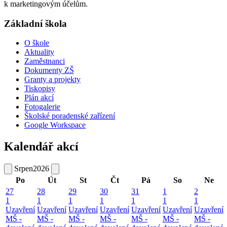
k marketingovým účelům.
Základní škola
O škole
Aktuality
Zaměstnanci
Dokumenty ZŠ
Granty a projekty
Tiskopisy
Plán akcí
Fotogalerie
Školské poradenské zařízení
Google Workspace
Kalendář akcí
Srpen
2026
Po
Út
St
Čt
Pá
So
Ne
27
28
29
30
31
1
2
1
1
1
1
1
1
1
Uzavření
Uzavření
Uzavření
Uzavření
Uzavření
Uzavření
Uzavření
MŠ -
MŠ -
MŠ -
MŠ -
MŠ -
MŠ -
MŠ -