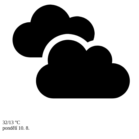
32/13 °C
pondělí
10. 8.