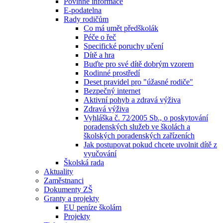
Povinné informace
E-podatelna
Rady rodičům
Co má umět předškolák
Péče o řeč
Specifické poruchy učení
Dítě a hra
Buďte pro své dítě dobrým vzorem
Rodinné prostředí
Deset pravidel pro "úžasné rodiče"
Bezpečný internet
Aktivní pohyb a zdravá výživa
Zdravá výživa
Vyhláška č. 72⁄2005 Sb., o poskytování
poradenských služeb ve školách a
školských poradenských zařízeních
Jak postupovat pokud chcete uvolnit dítě z
vyučování
Školská rada
Aktuality
Zaměstnanci
Dokumenty ZŠ
Granty a projekty
EU peníze školám
Projekty