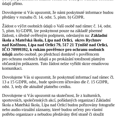
údajů přímo.
Dovolujeme si Vás upozornit, že námi poskytnuté informace budou
předány v rozsahu čl. 14, odst. 5, písm. b) GDPR.
Žádost o výčet osobních údajů o Vaší osobě nad rámec č. 14, odst.
5, písm. b) GDPR, lze poskytnout pouze na základě písemné
žádosti, s úředně ověřeným podpisem, odeslaným na:
Základní
škola a Mateřská škola, Lípa nad Orlicí, okres Rychnov
nad Kněžnou,
Lípa nad Orlicí 79, 517 21 Týniště nad Orlicí,
IČO 70999392,
k rukám pověřence pro ochranu osobních
údajů
anebo osobně, po předchozí domluvě s pověřencem
pro ochranu osobních údajů a po prokázání totožnosti platným
občanským průkazem. Tuto žádost nelze vyřídit skrze emailovou
komunikaci.
Dovolujeme Vás si upozornit, že poskytnutí informací nad rámec čl.
13 a 15 GDPR, odst., bude správcem účtováno dle č. 15 GDPR,
odst. 3, tedy dle aktuálně platného ceníku.
Dovolujeme si Vás upozornit na skutečnost, že z kulturních,
sportovních, společenských akcí, pořádaných organizací Základní
škola a Mateřská škola, Lípa nad Orlicí budou pořizovány fotografie
nebo audio-vizuální záznamy, které budou určeny pro vlastní
potřebu organizace a nebudou předávány třetí straně či sloužit