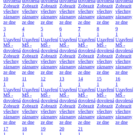
dovolená
dovolená
dovolená
dovolená
dovolená
dovolená
dovolená
Zobrazit
Zobrazit
Zobrazit
Zobrazit
Zobrazit
Zobrazit
Zobrazit
všechny
všechny
všechny
všechny
všechny
všechny
všechny
záznamy
záznamy
záznamy
záznamy
záznamy
záznamy
záznamy
ze dne
ze dne
ze dne
ze dne
ze dne
ze dne
ze dne
3
4
5
6
7
8
9
1
1
1
1
1
1
1
Uzavření
Uzavření
Uzavření
Uzavření
Uzavření
Uzavření
Uzavření
MŠ -
MŠ -
MŠ -
MŠ -
MŠ -
MŠ -
MŠ -
dovolená
dovolená
dovolená
dovolená
dovolená
dovolená
dovolená
Zobrazit
Zobrazit
Zobrazit
Zobrazit
Zobrazit
Zobrazit
Zobrazit
všechny
všechny
všechny
všechny
všechny
všechny
všechny
záznamy
záznamy
záznamy
záznamy
záznamy
záznamy
záznamy
ze dne
ze dne
ze dne
ze dne
ze dne
ze dne
ze dne
10
11
12
13
14
15
16
1
1
1
1
1
1
1
Uzavření
Uzavření
Uzavření
Uzavření
Uzavření
Uzavření
Uzavření
MŠ -
MŠ -
MŠ -
MŠ -
MŠ -
MŠ -
MŠ -
dovolená
dovolená
dovolená
dovolená
dovolená
dovolená
dovolená
Zobrazit
Zobrazit
Zobrazit
Zobrazit
Zobrazit
Zobrazit
Zobrazit
všechny
všechny
všechny
všechny
všechny
všechny
všechny
záznamy
záznamy
záznamy
záznamy
záznamy
záznamy
záznamy
ze dne
ze dne
ze dne
ze dne
ze dne
ze dne
ze dne
17
18
19
20
21
1
1
1
1
1