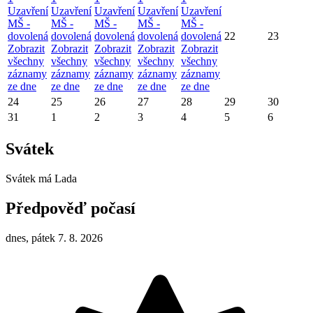
Uzavření
Uzavření
Uzavření
Uzavření
Uzavření
MŠ -
MŠ -
MŠ -
MŠ -
MŠ -
dovolená
dovolená
dovolená
dovolená
dovolená
22
23
Zobrazit
Zobrazit
Zobrazit
Zobrazit
Zobrazit
všechny
všechny
všechny
všechny
všechny
záznamy
záznamy
záznamy
záznamy
záznamy
ze dne
ze dne
ze dne
ze dne
ze dne
24
25
26
27
28
29
30
31
1
2
3
4
5
6
Svátek
Svátek má
Lada
Předpověď počasí
dnes, pátek 7. 8. 2026