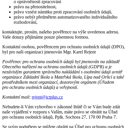
o oprávněnosti zpracování
právo na přenositelnost,
právo vznést námitku proti zpracování osobních údajů,
právo nebýt předmětem automatizovaného individuálního
rozhodování,
kontaktujte, prosím, našeho pověřence na výše uvedenou adresu.
Vaše dotazy přijímáme pouze písemnou formou.
Kontaktní osobou, pověřencem pro ochranu osobních údajů (DPO),
byl pro naši organizaci jmenován Mgr. Karel Rejent
Pověřenec pro ochranu osobních údajů byl jmenován na základě
Obecného nařízení na ochranu osobních údajů (GDPR) a je
nezávislým garantem správného nakládání s osobními údaji uvnitř
organizace Základní škola a Mateřská škola, Lípa nad Orlicí a také
prostředníkem mezi organizací, dozorovým orgánem (Úřadem
pro ochranu osobních údajů) a veřejností.
Kontaktní mail:
rejent@ictplus.cz
Nebudete-li Vám vyhověno v zákonné lhůtě či se Vám bude zdát
naše vyjádření v rozporu s Vaším, máte právo se obrátit na Úřad
pro ochranu osobních údajů, Pplk. Sochora 27, 170 00 Praha 7.
Se svým podnětem se můžete obrátit na Úřad pro ochranu osobních