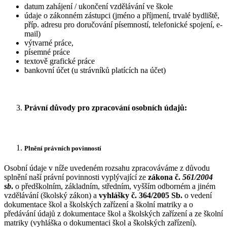
datum zahájení / ukončení vzdělávání ve škole
údaje o zákonném zástupci (jméno a příjmení, trvalé bydliště,
příp. adresu pro doručování písemností, telefonické spojení, e-
mail)
výtvarné práce,
písemné práce
textově grafické práce
bankovní účet (u strávníků platících na účet)
Právní důvody pro zpracování osobních údajů:
Plnění právních povinností
Osobní údaje v níže uvedeném rozsahu zpracováváme z důvodu
splnění naší právní povinnosti vyplývající ze
zákona
č.
561/2004
sb
.
o předškolním, základním, středním, vyšším odborném a jiném
vzdělávání (školský zákon) a
vyhlášky č.
364/2005 Sb.
o vedení
dokumentace škol a školských zařízení a školní matriky a o
předávání údajů z dokumentace škol a školských zařízení a ze školní
matriky (vyhláška o dokumentaci škol a školských zařízení).