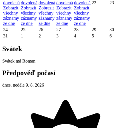
dovolená
dovolená
dovolená
dovolená
dovolená
22
23
Zobrazit
Zobrazit
Zobrazit
Zobrazit
Zobrazit
všechny
všechny
všechny
všechny
všechny
záznamy
záznamy
záznamy
záznamy
záznamy
ze dne
ze dne
ze dne
ze dne
ze dne
24
25
26
27
28
29
30
31
1
2
3
4
5
6
Svátek
Svátek má
Roman
Předpověď počasí
dnes, neděle 9. 8. 2026