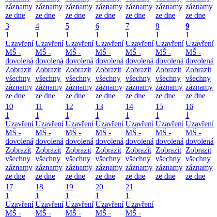
záznamy
záznamy
záznamy
záznamy
záznamy
záznamy
záznamy
ze dne
ze dne
ze dne
ze dne
ze dne
ze dne
ze dne
3
4
5
6
7
8
9
1
1
1
1
1
1
1
Uzavření
Uzavření
Uzavření
Uzavření
Uzavření
Uzavření
Uzavření
MŠ -
MŠ -
MŠ -
MŠ -
MŠ -
MŠ -
MŠ -
dovolená
dovolená
dovolená
dovolená
dovolená
dovolená
dovolená
Zobrazit
Zobrazit
Zobrazit
Zobrazit
Zobrazit
Zobrazit
Zobrazit
všechny
všechny
všechny
všechny
všechny
všechny
všechny
záznamy
záznamy
záznamy
záznamy
záznamy
záznamy
záznamy
ze dne
ze dne
ze dne
ze dne
ze dne
ze dne
ze dne
10
11
12
13
14
15
16
1
1
1
1
1
1
1
Uzavření
Uzavření
Uzavření
Uzavření
Uzavření
Uzavření
Uzavření
MŠ -
MŠ -
MŠ -
MŠ -
MŠ -
MŠ -
MŠ -
dovolená
dovolená
dovolená
dovolená
dovolená
dovolená
dovolená
Zobrazit
Zobrazit
Zobrazit
Zobrazit
Zobrazit
Zobrazit
Zobrazit
všechny
všechny
všechny
všechny
všechny
všechny
všechny
záznamy
záznamy
záznamy
záznamy
záznamy
záznamy
záznamy
ze dne
ze dne
ze dne
ze dne
ze dne
ze dne
ze dne
17
18
19
20
21
1
1
1
1
1
Uzavření
Uzavření
Uzavření
Uzavření
Uzavření
MŠ -
MŠ -
MŠ -
MŠ -
MŠ -