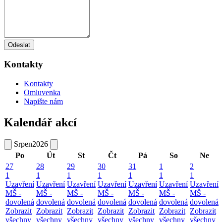
Odeslat
Kontakty
Kontakty
Omluvenka
Napište nám
Kalendář akcí
Srpen
2026
Po
Út
St
Čt
Pá
So
Ne
27
28
29
30
31
1
2
1
1
1
1
1
1
1
Uzavření
Uzavření
Uzavření
Uzavření
Uzavření
Uzavření
Uzavření
MŠ -
MŠ -
MŠ -
MŠ -
MŠ -
MŠ -
MŠ -
dovolená
dovolená
dovolená
dovolená
dovolená
dovolená
dovolená
Zobrazit
Zobrazit
Zobrazit
Zobrazit
Zobrazit
Zobrazit
Zobrazit
všechny
všechny
všechny
všechny
všechny
všechny
všechny