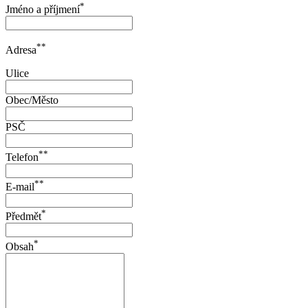
*
Jméno a příjmení
**
Adresa
Ulice
Obec/Město
PSČ
**
Telefon
**
E-mail
*
Předmět
*
Obsah