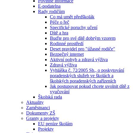
Povinné informace
E-podatelna
Rady rodičům
Co má umět předškolák
Péče o řeč
Specifické poruchy učení
Dítě a hra
Buďte pro své dítě dobrým vzorem
Rodinné prostředí
Deset pravidel pro "úžasné rodiče"
Bezpečný internet
Aktivní pohyb a zdravá výživa
Zdravá výživa
Vyhláška č. 72⁄2005 Sb., o poskytování
poradenských služeb ve školách a
školských poradenských zařízeních
Jak postupovat pokud chcete uvolnit dítě z
vyučování
Školská rada
Aktuality
Zaměstnanci
Dokumenty ZŠ
Granty a projekty
EU peníze školám
Projekty