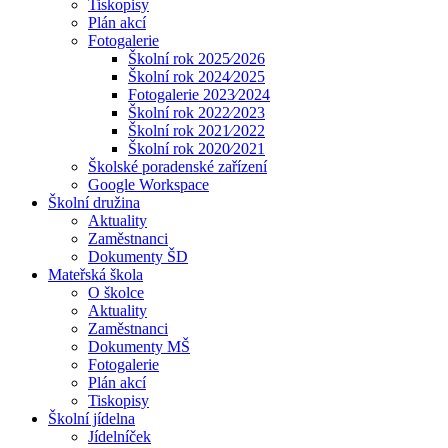
Tiskopisy
Plán akcí
Fotogalerie
Školní rok 2025⁄2026
Školní rok 2024⁄2025
Fotogalerie 2023⁄2024
Školní rok 2022⁄2023
Školní rok 2021⁄2022
Školní rok 2020⁄2021
Školské poradenské zařízení
Google Workspace
Školní družina
Aktuality
Zaměstnanci
Dokumenty ŠD
Mateřská škola
O školce
Aktuality
Zaměstnanci
Dokumenty MŠ
Fotogalerie
Plán akcí
Tiskopisy
Školní jídelna
Jídelníček