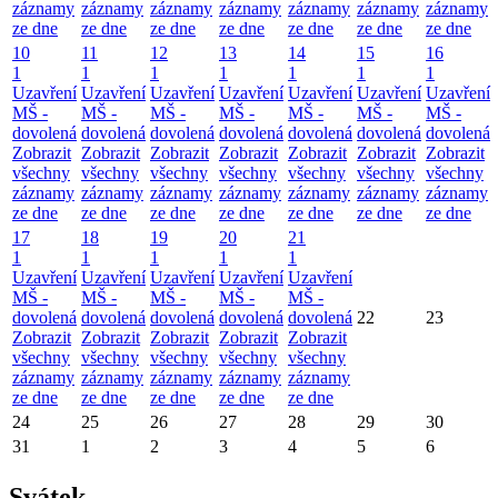
záznamy
záznamy
záznamy
záznamy
záznamy
záznamy
záznamy
ze dne
ze dne
ze dne
ze dne
ze dne
ze dne
ze dne
10
11
12
13
14
15
16
1
1
1
1
1
1
1
Uzavření
Uzavření
Uzavření
Uzavření
Uzavření
Uzavření
Uzavření
MŠ -
MŠ -
MŠ -
MŠ -
MŠ -
MŠ -
MŠ -
dovolená
dovolená
dovolená
dovolená
dovolená
dovolená
dovolená
Zobrazit
Zobrazit
Zobrazit
Zobrazit
Zobrazit
Zobrazit
Zobrazit
všechny
všechny
všechny
všechny
všechny
všechny
všechny
záznamy
záznamy
záznamy
záznamy
záznamy
záznamy
záznamy
ze dne
ze dne
ze dne
ze dne
ze dne
ze dne
ze dne
17
18
19
20
21
1
1
1
1
1
Uzavření
Uzavření
Uzavření
Uzavření
Uzavření
MŠ -
MŠ -
MŠ -
MŠ -
MŠ -
dovolená
dovolená
dovolená
dovolená
dovolená
22
23
Zobrazit
Zobrazit
Zobrazit
Zobrazit
Zobrazit
všechny
všechny
všechny
všechny
všechny
záznamy
záznamy
záznamy
záznamy
záznamy
ze dne
ze dne
ze dne
ze dne
ze dne
24
25
26
27
28
29
30
31
1
2
3
4
5
6
Svátek