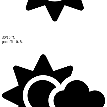
30/15 °C
pondělí
10. 8.