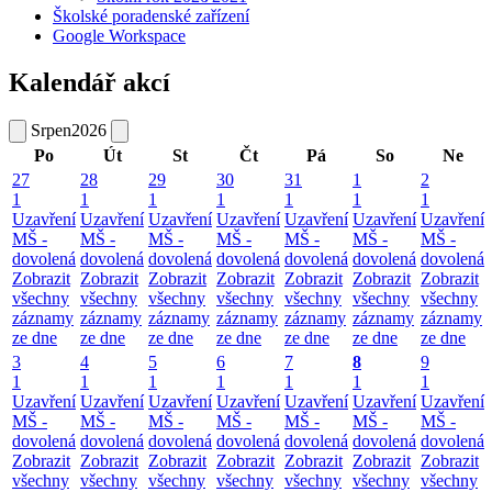
Školské poradenské zařízení
Google Workspace
Kalendář akcí
Srpen
2026
Po
Út
St
Čt
Pá
So
Ne
27
28
29
30
31
1
2
1
1
1
1
1
1
1
Uzavření
Uzavření
Uzavření
Uzavření
Uzavření
Uzavření
Uzavření
MŠ -
MŠ -
MŠ -
MŠ -
MŠ -
MŠ -
MŠ -
dovolená
dovolená
dovolená
dovolená
dovolená
dovolená
dovolená
Zobrazit
Zobrazit
Zobrazit
Zobrazit
Zobrazit
Zobrazit
Zobrazit
všechny
všechny
všechny
všechny
všechny
všechny
všechny
záznamy
záznamy
záznamy
záznamy
záznamy
záznamy
záznamy
ze dne
ze dne
ze dne
ze dne
ze dne
ze dne
ze dne
3
4
5
6
7
8
9
1
1
1
1
1
1
1
Uzavření
Uzavření
Uzavření
Uzavření
Uzavření
Uzavření
Uzavření
MŠ -
MŠ -
MŠ -
MŠ -
MŠ -
MŠ -
MŠ -
dovolená
dovolená
dovolená
dovolená
dovolená
dovolená
dovolená
Zobrazit
Zobrazit
Zobrazit
Zobrazit
Zobrazit
Zobrazit
Zobrazit
všechny
všechny
všechny
všechny
všechny
všechny
všechny