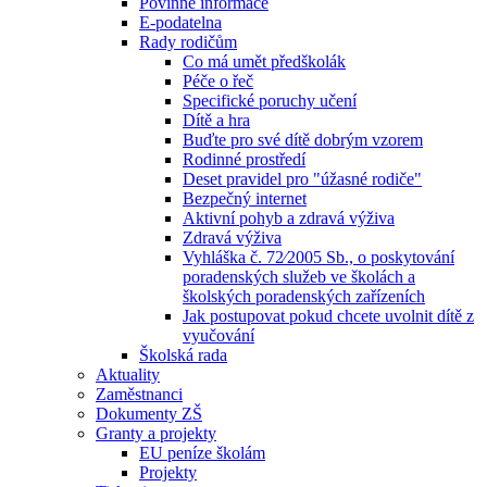
Povinné informace
E-podatelna
Rady rodičům
Co má umět předškolák
Péče o řeč
Specifické poruchy učení
Dítě a hra
Buďte pro své dítě dobrým vzorem
Rodinné prostředí
Deset pravidel pro "úžasné rodiče"
Bezpečný internet
Aktivní pohyb a zdravá výživa
Zdravá výživa
Vyhláška č. 72⁄2005 Sb., o poskytování
poradenských služeb ve školách a
školských poradenských zařízeních
Jak postupovat pokud chcete uvolnit dítě z
vyučování
Školská rada
Aktuality
Zaměstnanci
Dokumenty ZŠ
Granty a projekty
EU peníze školám
Projekty