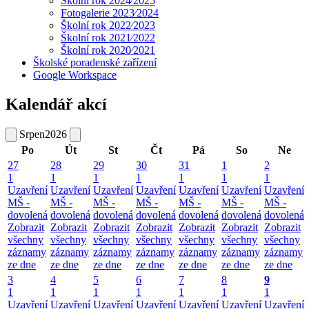
Školní rok 2024⁄2025
Fotogalerie 2023⁄2024
Školní rok 2022⁄2023
Školní rok 2021⁄2022
Školní rok 2020⁄2021
Školské poradenské zařízení
Google Workspace
Kalendář akcí
Srpen
2026
Po
Út
St
Čt
Pá
So
Ne
27
28
29
30
31
1
2
1
1
1
1
1
1
1
Uzavření
Uzavření
Uzavření
Uzavření
Uzavření
Uzavření
Uzavření
MŠ -
MŠ -
MŠ -
MŠ -
MŠ -
MŠ -
MŠ -
dovolená
dovolená
dovolená
dovolená
dovolená
dovolená
dovolená
Zobrazit
Zobrazit
Zobrazit
Zobrazit
Zobrazit
Zobrazit
Zobrazit
všechny
všechny
všechny
všechny
všechny
všechny
všechny
záznamy
záznamy
záznamy
záznamy
záznamy
záznamy
záznamy
ze dne
ze dne
ze dne
ze dne
ze dne
ze dne
ze dne
3
4
5
6
7
8
9
1
1
1
1
1
1
1
Uzavření
Uzavření
Uzavření
Uzavření
Uzavření
Uzavření
Uzavření