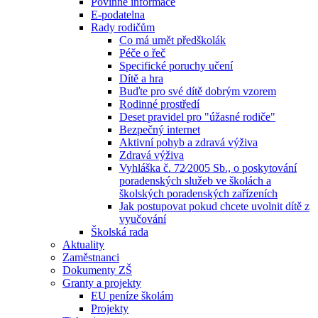
Povinné informace
E-podatelna
Rady rodičům
Co má umět předškolák
Péče o řeč
Specifické poruchy učení
Dítě a hra
Buďte pro své dítě dobrým vzorem
Rodinné prostředí
Deset pravidel pro "úžasné rodiče"
Bezpečný internet
Aktivní pohyb a zdravá výživa
Zdravá výživa
Vyhláška č. 72⁄2005 Sb., o poskytování
poradenských služeb ve školách a
školských poradenských zařízeních
Jak postupovat pokud chcete uvolnit dítě z
vyučování
Školská rada
Aktuality
Zaměstnanci
Dokumenty ZŠ
Granty a projekty
EU peníze školám
Projekty