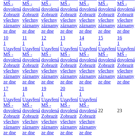
MŠ -
MŠ -
MŠ -
MŠ -
MŠ -
MŠ -
MŠ -
dovolená
dovolená
dovolená
dovolená
dovolená
dovolená
dovolená
Zobrazit
Zobrazit
Zobrazit
Zobrazit
Zobrazit
Zobrazit
Zobrazit
všechny
všechny
všechny
všechny
všechny
všechny
všechny
záznamy
záznamy
záznamy
záznamy
záznamy
záznamy
záznamy
ze dne
ze dne
ze dne
ze dne
ze dne
ze dne
ze dne
10
11
12
13
14
15
16
1
1
1
1
1
1
1
Uzavření
Uzavření
Uzavření
Uzavření
Uzavření
Uzavření
Uzavření
MŠ -
MŠ -
MŠ -
MŠ -
MŠ -
MŠ -
MŠ -
dovolená
dovolená
dovolená
dovolená
dovolená
dovolená
dovolená
Zobrazit
Zobrazit
Zobrazit
Zobrazit
Zobrazit
Zobrazit
Zobrazit
všechny
všechny
všechny
všechny
všechny
všechny
všechny
záznamy
záznamy
záznamy
záznamy
záznamy
záznamy
záznamy
ze dne
ze dne
ze dne
ze dne
ze dne
ze dne
ze dne
17
18
19
20
21
1
1
1
1
1
Uzavření
Uzavření
Uzavření
Uzavření
Uzavření
MŠ -
MŠ -
MŠ -
MŠ -
MŠ -
dovolená
dovolená
dovolená
dovolená
dovolená
22
23
Zobrazit
Zobrazit
Zobrazit
Zobrazit
Zobrazit
všechny
všechny
všechny
všechny
všechny
záznamy
záznamy
záznamy
záznamy
záznamy
ze dne
ze dne
ze dne
ze dne
ze dne