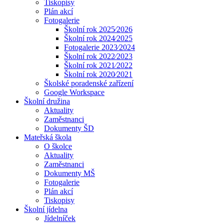
Tiskopisy
Plán akcí
Fotogalerie
Školní rok 2025⁄2026
Školní rok 2024⁄2025
Fotogalerie 2023⁄2024
Školní rok 2022⁄2023
Školní rok 2021⁄2022
Školní rok 2020⁄2021
Školské poradenské zařízení
Google Workspace
Školní družina
Aktuality
Zaměstnanci
Dokumenty ŠD
Mateřská škola
O školce
Aktuality
Zaměstnanci
Dokumenty MŠ
Fotogalerie
Plán akcí
Tiskopisy
Školní jídelna
Jídelníček