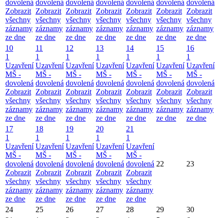
dovolená
dovolená
dovolená
dovolená
dovolená
dovolená
dovolená
Zobrazit
Zobrazit
Zobrazit
Zobrazit
Zobrazit
Zobrazit
Zobrazit
všechny
všechny
všechny
všechny
všechny
všechny
všechny
záznamy
záznamy
záznamy
záznamy
záznamy
záznamy
záznamy
ze dne
ze dne
ze dne
ze dne
ze dne
ze dne
ze dne
10
11
12
13
14
15
16
1
1
1
1
1
1
1
Uzavření
Uzavření
Uzavření
Uzavření
Uzavření
Uzavření
Uzavření
MŠ -
MŠ -
MŠ -
MŠ -
MŠ -
MŠ -
MŠ -
dovolená
dovolená
dovolená
dovolená
dovolená
dovolená
dovolená
Zobrazit
Zobrazit
Zobrazit
Zobrazit
Zobrazit
Zobrazit
Zobrazit
všechny
všechny
všechny
všechny
všechny
všechny
všechny
záznamy
záznamy
záznamy
záznamy
záznamy
záznamy
záznamy
ze dne
ze dne
ze dne
ze dne
ze dne
ze dne
ze dne
17
18
19
20
21
1
1
1
1
1
Uzavření
Uzavření
Uzavření
Uzavření
Uzavření
MŠ -
MŠ -
MŠ -
MŠ -
MŠ -
dovolená
dovolená
dovolená
dovolená
dovolená
22
23
Zobrazit
Zobrazit
Zobrazit
Zobrazit
Zobrazit
všechny
všechny
všechny
všechny
všechny
záznamy
záznamy
záznamy
záznamy
záznamy
ze dne
ze dne
ze dne
ze dne
ze dne
24
25
26
27
28
29
30