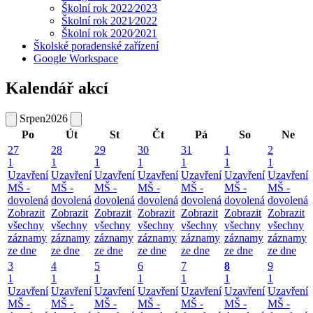
Školní rok 2022⁄2023
Školní rok 2021⁄2022
Školní rok 2020⁄2021
Školské poradenské zařízení
Google Workspace
Kalendář akcí
Srpen
2026
Po
Út
St
Čt
Pá
So
Ne
27
28
29
30
31
1
2
1
1
1
1
1
1
1
Uzavření
Uzavření
Uzavření
Uzavření
Uzavření
Uzavření
Uzavření
MŠ -
MŠ -
MŠ -
MŠ -
MŠ -
MŠ -
MŠ -
dovolená
dovolená
dovolená
dovolená
dovolená
dovolená
dovolená
Zobrazit
Zobrazit
Zobrazit
Zobrazit
Zobrazit
Zobrazit
Zobrazit
všechny
všechny
všechny
všechny
všechny
všechny
všechny
záznamy
záznamy
záznamy
záznamy
záznamy
záznamy
záznamy
ze dne
ze dne
ze dne
ze dne
ze dne
ze dne
ze dne
3
4
5
6
7
8
9
1
1
1
1
1
1
1
Uzavření
Uzavření
Uzavření
Uzavření
Uzavření
Uzavření
Uzavření
MŠ -
MŠ -
MŠ -
MŠ -
MŠ -
MŠ -
MŠ -