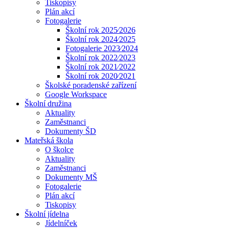
Tiskopisy
Plán akcí
Fotogalerie
Školní rok 2025⁄2026
Školní rok 2024⁄2025
Fotogalerie 2023⁄2024
Školní rok 2022⁄2023
Školní rok 2021⁄2022
Školní rok 2020⁄2021
Školské poradenské zařízení
Google Workspace
Školní družina
Aktuality
Zaměstnanci
Dokumenty ŠD
Mateřská škola
O školce
Aktuality
Zaměstnanci
Dokumenty MŠ
Fotogalerie
Plán akcí
Tiskopisy
Školní jídelna
Jídelníček