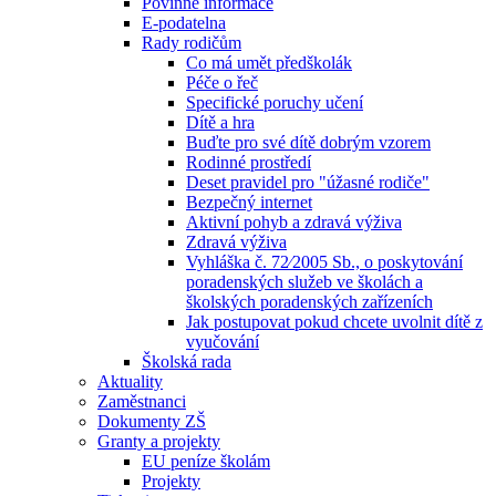
Povinné informace
E-podatelna
Rady rodičům
Co má umět předškolák
Péče o řeč
Specifické poruchy učení
Dítě a hra
Buďte pro své dítě dobrým vzorem
Rodinné prostředí
Deset pravidel pro "úžasné rodiče"
Bezpečný internet
Aktivní pohyb a zdravá výživa
Zdravá výživa
Vyhláška č. 72⁄2005 Sb., o poskytování
poradenských služeb ve školách a
školských poradenských zařízeních
Jak postupovat pokud chcete uvolnit dítě z
vyučování
Školská rada
Aktuality
Zaměstnanci
Dokumenty ZŠ
Granty a projekty
EU peníze školám
Projekty