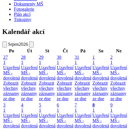
Dokumenty MŠ
Fotogalerie
Plán akcí
Tiskopisy
Kalendář akcí
Srpen
2026
Po
Út
St
Čt
Pá
So
Ne
27
28
29
30
31
1
2
1
1
1
1
1
1
1
Uzavření
Uzavření
Uzavření
Uzavření
Uzavření
Uzavření
Uzavření
MŠ -
MŠ -
MŠ -
MŠ -
MŠ -
MŠ -
MŠ -
dovolená
dovolená
dovolená
dovolená
dovolená
dovolená
dovolená
Zobrazit
Zobrazit
Zobrazit
Zobrazit
Zobrazit
Zobrazit
Zobrazit
všechny
všechny
všechny
všechny
všechny
všechny
všechny
záznamy
záznamy
záznamy
záznamy
záznamy
záznamy
záznamy
ze dne
ze dne
ze dne
ze dne
ze dne
ze dne
ze dne
3
4
5
6
7
8
9
1
1
1
1
1
1
1
Uzavření
Uzavření
Uzavření
Uzavření
Uzavření
Uzavření
Uzavření
MŠ -
MŠ -
MŠ -
MŠ -
MŠ -
MŠ -
MŠ -
dovolená
dovolená
dovolená
dovolená
dovolená
dovolená
dovolená