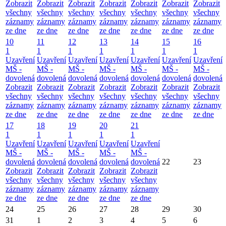
Zobrazit
Zobrazit
Zobrazit
Zobrazit
Zobrazit
Zobrazit
Zobrazit
všechny
všechny
všechny
všechny
všechny
všechny
všechny
záznamy
záznamy
záznamy
záznamy
záznamy
záznamy
záznamy
ze dne
ze dne
ze dne
ze dne
ze dne
ze dne
ze dne
10
11
12
13
14
15
16
1
1
1
1
1
1
1
Uzavření
Uzavření
Uzavření
Uzavření
Uzavření
Uzavření
Uzavření
MŠ -
MŠ -
MŠ -
MŠ -
MŠ -
MŠ -
MŠ -
dovolená
dovolená
dovolená
dovolená
dovolená
dovolená
dovolená
Zobrazit
Zobrazit
Zobrazit
Zobrazit
Zobrazit
Zobrazit
Zobrazit
všechny
všechny
všechny
všechny
všechny
všechny
všechny
záznamy
záznamy
záznamy
záznamy
záznamy
záznamy
záznamy
ze dne
ze dne
ze dne
ze dne
ze dne
ze dne
ze dne
17
18
19
20
21
1
1
1
1
1
Uzavření
Uzavření
Uzavření
Uzavření
Uzavření
MŠ -
MŠ -
MŠ -
MŠ -
MŠ -
dovolená
dovolená
dovolená
dovolená
dovolená
22
23
Zobrazit
Zobrazit
Zobrazit
Zobrazit
Zobrazit
všechny
všechny
všechny
všechny
všechny
záznamy
záznamy
záznamy
záznamy
záznamy
ze dne
ze dne
ze dne
ze dne
ze dne
24
25
26
27
28
29
30
31
1
2
3
4
5
6