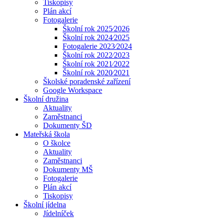
Tiskopisy
Plán akcí
Fotogalerie
Školní rok 2025⁄2026
Školní rok 2024⁄2025
Fotogalerie 2023⁄2024
Školní rok 2022⁄2023
Školní rok 2021⁄2022
Školní rok 2020⁄2021
Školské poradenské zařízení
Google Workspace
Školní družina
Aktuality
Zaměstnanci
Dokumenty ŠD
Mateřská škola
O školce
Aktuality
Zaměstnanci
Dokumenty MŠ
Fotogalerie
Plán akcí
Tiskopisy
Školní jídelna
Jídelníček