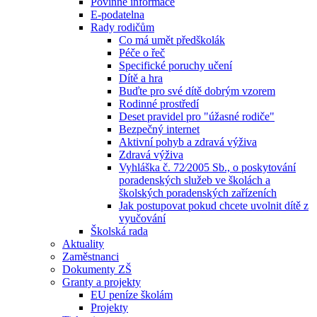
Povinné informace
E-podatelna
Rady rodičům
Co má umět předškolák
Péče o řeč
Specifické poruchy učení
Dítě a hra
Buďte pro své dítě dobrým vzorem
Rodinné prostředí
Deset pravidel pro "úžasné rodiče"
Bezpečný internet
Aktivní pohyb a zdravá výživa
Zdravá výživa
Vyhláška č. 72⁄2005 Sb., o poskytování
poradenských služeb ve školách a
školských poradenských zařízeních
Jak postupovat pokud chcete uvolnit dítě z
vyučování
Školská rada
Aktuality
Zaměstnanci
Dokumenty ZŠ
Granty a projekty
EU peníze školám
Projekty