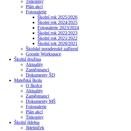
Tiskopisy
Plán akcí
Fotogalerie
Školní rok 2025⁄2026
Školní rok 2024⁄2025
Fotogalerie 2023⁄2024
Školní rok 2022⁄2023
Školní rok 2021⁄2022
Školní rok 2020⁄2021
Školské poradenské zařízení
Google Workspace
Školní družina
Aktuality
Zaměstnanci
Dokumenty ŠD
Mateřská škola
O školce
Aktuality
Zaměstnanci
Dokumenty MŠ
Fotogalerie
Plán akcí
Tiskopisy
Školní jídelna
Jídelníček