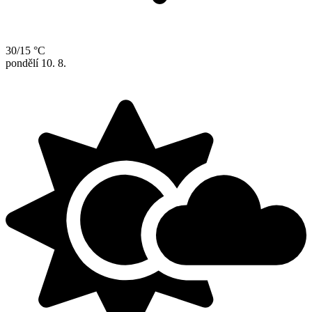
30/15 °C
pondělí
10. 8.