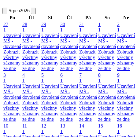
Srpen
2026
Po
Út
St
Čt
Pá
So
Ne
27
28
29
30
31
1
2
1
1
1
1
1
1
1
Uzavření
Uzavření
Uzavření
Uzavření
Uzavření
Uzavření
Uzavření
MŠ -
MŠ -
MŠ -
MŠ -
MŠ -
MŠ -
MŠ -
dovolená
dovolená
dovolená
dovolená
dovolená
dovolená
dovolená
Zobrazit
Zobrazit
Zobrazit
Zobrazit
Zobrazit
Zobrazit
Zobrazit
všechny
všechny
všechny
všechny
všechny
všechny
všechny
záznamy
záznamy
záznamy
záznamy
záznamy
záznamy
záznamy
ze dne
ze dne
ze dne
ze dne
ze dne
ze dne
ze dne
3
4
5
6
7
8
9
1
1
1
1
1
1
1
Uzavření
Uzavření
Uzavření
Uzavření
Uzavření
Uzavření
Uzavření
MŠ -
MŠ -
MŠ -
MŠ -
MŠ -
MŠ -
MŠ -
dovolená
dovolená
dovolená
dovolená
dovolená
dovolená
dovolená
Zobrazit
Zobrazit
Zobrazit
Zobrazit
Zobrazit
Zobrazit
Zobrazit
všechny
všechny
všechny
všechny
všechny
všechny
všechny
záznamy
záznamy
záznamy
záznamy
záznamy
záznamy
záznamy
ze dne
ze dne
ze dne
ze dne
ze dne
ze dne
ze dne
10
11
12
13
14
15
16
1
1
1
1
1
1
1
Uzavření
Uzavření
Uzavření
Uzavření
Uzavření
Uzavření
Uzavření