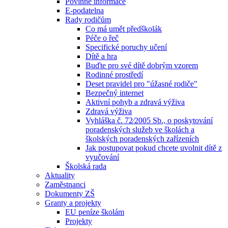
Povinné informace
E-podatelna
Rady rodičům
Co má umět předškolák
Péče o řeč
Specifické poruchy učení
Dítě a hra
Buďte pro své dítě dobrým vzorem
Rodinné prostředí
Deset pravidel pro "úžasné rodiče"
Bezpečný internet
Aktivní pohyb a zdravá výživa
Zdravá výživa
Vyhláška č. 72⁄2005 Sb., o poskytování
poradenských služeb ve školách a
školských poradenských zařízeních
Jak postupovat pokud chcete uvolnit dítě z
vyučování
Školská rada
Aktuality
Zaměstnanci
Dokumenty ZŠ
Granty a projekty
EU peníze školám
Projekty