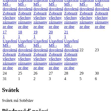
MŠ -
MŠ -
MŠ -
MŠ -
MŠ -
MŠ -
MŠ -
dovolená
dovolená
dovolená
dovolená
dovolená
dovolená
dovolená
Zobrazit
Zobrazit
Zobrazit
Zobrazit
Zobrazit
Zobrazit
Zobrazit
všechny
všechny
všechny
všechny
všechny
všechny
všechny
záznamy
záznamy
záznamy
záznamy
záznamy
záznamy
záznamy
ze dne
ze dne
ze dne
ze dne
ze dne
ze dne
ze dne
17
18
19
20
21
1
1
1
1
1
Uzavření
Uzavření
Uzavření
Uzavření
Uzavření
MŠ -
MŠ -
MŠ -
MŠ -
MŠ -
dovolená
dovolená
dovolená
dovolená
dovolená
22
23
Zobrazit
Zobrazit
Zobrazit
Zobrazit
Zobrazit
všechny
všechny
všechny
všechny
všechny
záznamy
záznamy
záznamy
záznamy
záznamy
ze dne
ze dne
ze dne
ze dne
ze dne
24
25
26
27
28
29
30
31
1
2
3
4
5
6
Svátek
Svátek má
Soběslav
Předpověď počasí