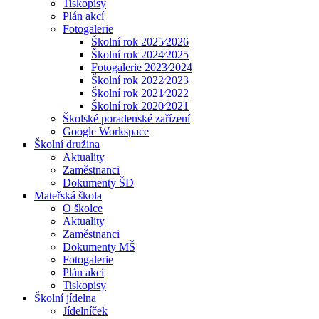
Tiskopisy
Plán akcí
Fotogalerie
Školní rok 2025⁄2026
Školní rok 2024⁄2025
Fotogalerie 2023⁄2024
Školní rok 2022⁄2023
Školní rok 2021⁄2022
Školní rok 2020⁄2021
Školské poradenské zařízení
Google Workspace
Školní družina
Aktuality
Zaměstnanci
Dokumenty ŠD
Mateřská škola
O školce
Aktuality
Zaměstnanci
Dokumenty MŠ
Fotogalerie
Plán akcí
Tiskopisy
Školní jídelna
Jídelníček