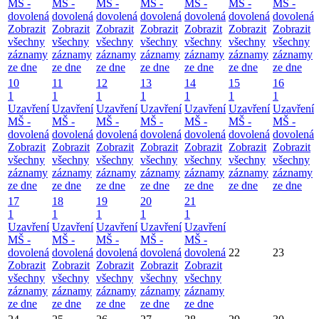
MŠ -
MŠ -
MŠ -
MŠ -
MŠ -
MŠ -
MŠ -
dovolená
dovolená
dovolená
dovolená
dovolená
dovolená
dovolená
Zobrazit
Zobrazit
Zobrazit
Zobrazit
Zobrazit
Zobrazit
Zobrazit
všechny
všechny
všechny
všechny
všechny
všechny
všechny
záznamy
záznamy
záznamy
záznamy
záznamy
záznamy
záznamy
ze dne
ze dne
ze dne
ze dne
ze dne
ze dne
ze dne
10
11
12
13
14
15
16
1
1
1
1
1
1
1
Uzavření
Uzavření
Uzavření
Uzavření
Uzavření
Uzavření
Uzavření
MŠ -
MŠ -
MŠ -
MŠ -
MŠ -
MŠ -
MŠ -
dovolená
dovolená
dovolená
dovolená
dovolená
dovolená
dovolená
Zobrazit
Zobrazit
Zobrazit
Zobrazit
Zobrazit
Zobrazit
Zobrazit
všechny
všechny
všechny
všechny
všechny
všechny
všechny
záznamy
záznamy
záznamy
záznamy
záznamy
záznamy
záznamy
ze dne
ze dne
ze dne
ze dne
ze dne
ze dne
ze dne
17
18
19
20
21
1
1
1
1
1
Uzavření
Uzavření
Uzavření
Uzavření
Uzavření
MŠ -
MŠ -
MŠ -
MŠ -
MŠ -
dovolená
dovolená
dovolená
dovolená
dovolená
22
23
Zobrazit
Zobrazit
Zobrazit
Zobrazit
Zobrazit
všechny
všechny
všechny
všechny
všechny
záznamy
záznamy
záznamy
záznamy
záznamy
ze dne
ze dne
ze dne
ze dne
ze dne