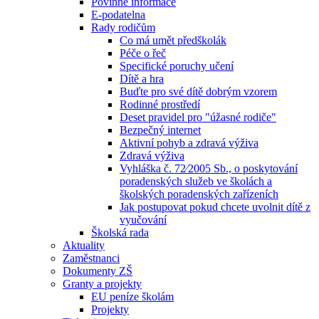
Povinné informace
E-podatelna
Rady rodičům
Co má umět předškolák
Péče o řeč
Specifické poruchy učení
Dítě a hra
Buďte pro své dítě dobrým vzorem
Rodinné prostředí
Deset pravidel pro "úžasné rodiče"
Bezpečný internet
Aktivní pohyb a zdravá výživa
Zdravá výživa
Vyhláška č. 72⁄2005 Sb., o poskytování
poradenských služeb ve školách a
školských poradenských zařízeních
Jak postupovat pokud chcete uvolnit dítě z
vyučování
Školská rada
Aktuality
Zaměstnanci
Dokumenty ZŠ
Granty a projekty
EU peníze školám
Projekty