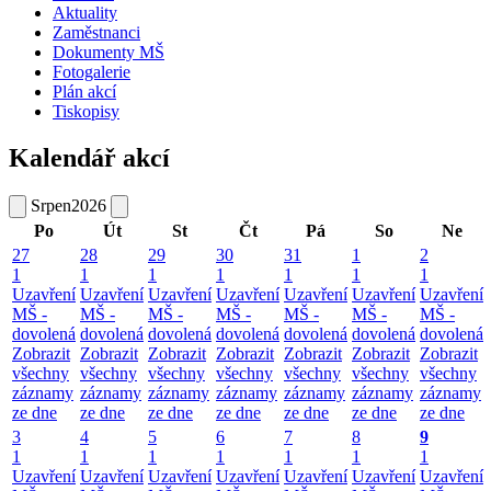
Aktuality
Zaměstnanci
Dokumenty MŠ
Fotogalerie
Plán akcí
Tiskopisy
Kalendář akcí
Srpen
2026
Po
Út
St
Čt
Pá
So
Ne
27
28
29
30
31
1
2
1
1
1
1
1
1
1
Uzavření
Uzavření
Uzavření
Uzavření
Uzavření
Uzavření
Uzavření
MŠ -
MŠ -
MŠ -
MŠ -
MŠ -
MŠ -
MŠ -
dovolená
dovolená
dovolená
dovolená
dovolená
dovolená
dovolená
Zobrazit
Zobrazit
Zobrazit
Zobrazit
Zobrazit
Zobrazit
Zobrazit
všechny
všechny
všechny
všechny
všechny
všechny
všechny
záznamy
záznamy
záznamy
záznamy
záznamy
záznamy
záznamy
ze dne
ze dne
ze dne
ze dne
ze dne
ze dne
ze dne
3
4
5
6
7
8
9
1
1
1
1
1
1
1
Uzavření
Uzavření
Uzavření
Uzavření
Uzavření
Uzavření
Uzavření