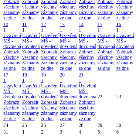
Zobrazit
Zobrazit
Zobrazit
Zobrazit
Zobrazit
Zobrazit
Zobrazit
všechny
všechny
všechny
všechny
všechny
všechny
všechny
záznamy
záznamy
záznamy
záznamy
záznamy
záznamy
záznamy
ze dne
ze dne
ze dne
ze dne
ze dne
ze dne
ze dne
10
11
12
13
14
15
16
1
1
1
1
1
1
1
Uzavření
Uzavření
Uzavření
Uzavření
Uzavření
Uzavření
Uzavření
MŠ -
MŠ -
MŠ -
MŠ -
MŠ -
MŠ -
MŠ -
dovolená
dovolená
dovolená
dovolená
dovolená
dovolená
dovolená
Zobrazit
Zobrazit
Zobrazit
Zobrazit
Zobrazit
Zobrazit
Zobrazit
všechny
všechny
všechny
všechny
všechny
všechny
všechny
záznamy
záznamy
záznamy
záznamy
záznamy
záznamy
záznamy
ze dne
ze dne
ze dne
ze dne
ze dne
ze dne
ze dne
17
18
19
20
21
1
1
1
1
1
Uzavření
Uzavření
Uzavření
Uzavření
Uzavření
MŠ -
MŠ -
MŠ -
MŠ -
MŠ -
dovolená
dovolená
dovolená
dovolená
dovolená
22
23
Zobrazit
Zobrazit
Zobrazit
Zobrazit
Zobrazit
všechny
všechny
všechny
všechny
všechny
záznamy
záznamy
záznamy
záznamy
záznamy
ze dne
ze dne
ze dne
ze dne
ze dne
24
25
26
27
28
29
30
31
1
2
3
4
5
6