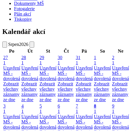
Dokumenty MŠ
Fotogalerie
Plán akcí
Tiskopisy
Kalendář akcí
Srpen
2026
Po
Út
St
Čt
Pá
So
Ne
27
28
29
30
31
1
2
1
1
1
1
1
1
1
Uzavření
Uzavření
Uzavření
Uzavření
Uzavření
Uzavření
Uzavření
MŠ -
MŠ -
MŠ -
MŠ -
MŠ -
MŠ -
MŠ -
dovolená
dovolená
dovolená
dovolená
dovolená
dovolená
dovolená
Zobrazit
Zobrazit
Zobrazit
Zobrazit
Zobrazit
Zobrazit
Zobrazit
všechny
všechny
všechny
všechny
všechny
všechny
všechny
záznamy
záznamy
záznamy
záznamy
záznamy
záznamy
záznamy
ze dne
ze dne
ze dne
ze dne
ze dne
ze dne
ze dne
3
4
5
6
7
8
9
1
1
1
1
1
1
1
Uzavření
Uzavření
Uzavření
Uzavření
Uzavření
Uzavření
Uzavření
MŠ -
MŠ -
MŠ -
MŠ -
MŠ -
MŠ -
MŠ -
dovolená
dovolená
dovolená
dovolená
dovolená
dovolená
dovolená