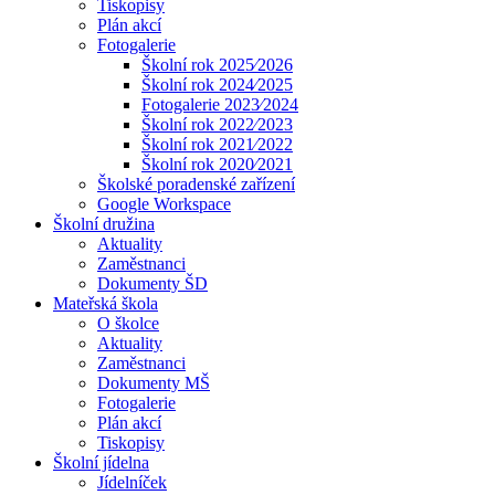
Tiskopisy
Plán akcí
Fotogalerie
Školní rok 2025⁄2026
Školní rok 2024⁄2025
Fotogalerie 2023⁄2024
Školní rok 2022⁄2023
Školní rok 2021⁄2022
Školní rok 2020⁄2021
Školské poradenské zařízení
Google Workspace
Školní družina
Aktuality
Zaměstnanci
Dokumenty ŠD
Mateřská škola
O školce
Aktuality
Zaměstnanci
Dokumenty MŠ
Fotogalerie
Plán akcí
Tiskopisy
Školní jídelna
Jídelníček