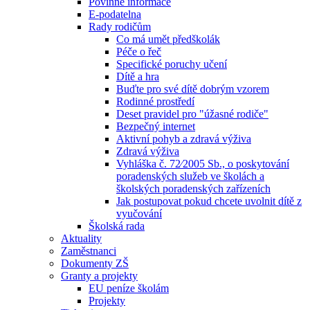
Povinné informace
E-podatelna
Rady rodičům
Co má umět předškolák
Péče o řeč
Specifické poruchy učení
Dítě a hra
Buďte pro své dítě dobrým vzorem
Rodinné prostředí
Deset pravidel pro "úžasné rodiče"
Bezpečný internet
Aktivní pohyb a zdravá výživa
Zdravá výživa
Vyhláška č. 72⁄2005 Sb., o poskytování
poradenských služeb ve školách a
školských poradenských zařízeních
Jak postupovat pokud chcete uvolnit dítě z
vyučování
Školská rada
Aktuality
Zaměstnanci
Dokumenty ZŠ
Granty a projekty
EU peníze školám
Projekty