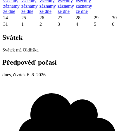
všechny
všechny
všechny
všechny
všechny
záznamy
záznamy
záznamy
záznamy
záznamy
ze dne
ze dne
ze dne
ze dne
ze dne
24
25
26
27
28
29
30
31
1
2
3
4
5
6
Svátek
Svátek má
Oldřiška
Předpověď počasí
dnes, čtvrtek 6. 8. 2026