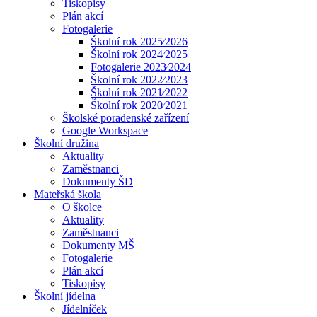
Tiskopisy
Plán akcí
Fotogalerie
Školní rok 2025⁄2026
Školní rok 2024⁄2025
Fotogalerie 2023⁄2024
Školní rok 2022⁄2023
Školní rok 2021⁄2022
Školní rok 2020⁄2021
Školské poradenské zařízení
Google Workspace
Školní družina
Aktuality
Zaměstnanci
Dokumenty ŠD
Mateřská škola
O školce
Aktuality
Zaměstnanci
Dokumenty MŠ
Fotogalerie
Plán akcí
Tiskopisy
Školní jídelna
Jídelníček