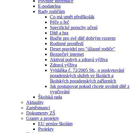
Povinné informace
E-podatelna
Rady rodičům
Co má umět předškolák
Péče o řeč
Specifické poruchy učení
Dítě a hra
Buďte pro své dítě dobrým vzorem
Rodinné prostředí
Deset pravidel pro "úžasné rodiče"
Bezpečný internet
Aktivní pohyb a zdravá výživa
Zdravá výživa
Vyhláška č. 72⁄2005 Sb., o poskytování
poradenských služeb ve školách a
školských poradenských zařízeních
Jak postupovat pokud chcete uvolnit dítě z
vyučování
Školská rada
Aktuality
Zaměstnanci
Dokumenty ZŠ
Granty a projekty
EU peníze školám
Projekty