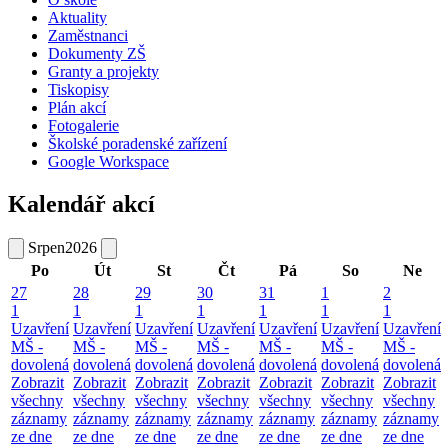
Aktuality
Zaměstnanci
Dokumenty ZŠ
Granty a projekty
Tiskopisy
Plán akcí
Fotogalerie
Školské poradenské zařízení
Google Workspace
Kalendář akcí
Srpen
2026
Po
Út
St
Čt
Pá
So
Ne
27
28
29
30
31
1
2
1
1
1
1
1
1
1
Uzavření
Uzavření
Uzavření
Uzavření
Uzavření
Uzavření
Uzavření
MŠ -
MŠ -
MŠ -
MŠ -
MŠ -
MŠ -
MŠ -
dovolená
dovolená
dovolená
dovolená
dovolená
dovolená
dovolená
Zobrazit
Zobrazit
Zobrazit
Zobrazit
Zobrazit
Zobrazit
Zobrazit
všechny
všechny
všechny
všechny
všechny
všechny
všechny
záznamy
záznamy
záznamy
záznamy
záznamy
záznamy
záznamy
ze dne
ze dne
ze dne
ze dne
ze dne
ze dne
ze dne