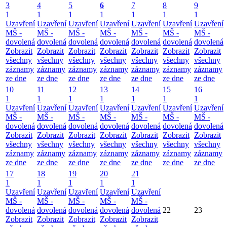
3
4
5
6
7
8
9
1
1
1
1
1
1
1
Uzavření
Uzavření
Uzavření
Uzavření
Uzavření
Uzavření
Uzavření
MŠ -
MŠ -
MŠ -
MŠ -
MŠ -
MŠ -
MŠ -
dovolená
dovolená
dovolená
dovolená
dovolená
dovolená
dovolená
Zobrazit
Zobrazit
Zobrazit
Zobrazit
Zobrazit
Zobrazit
Zobrazit
všechny
všechny
všechny
všechny
všechny
všechny
všechny
záznamy
záznamy
záznamy
záznamy
záznamy
záznamy
záznamy
ze dne
ze dne
ze dne
ze dne
ze dne
ze dne
ze dne
10
11
12
13
14
15
16
1
1
1
1
1
1
1
Uzavření
Uzavření
Uzavření
Uzavření
Uzavření
Uzavření
Uzavření
MŠ -
MŠ -
MŠ -
MŠ -
MŠ -
MŠ -
MŠ -
dovolená
dovolená
dovolená
dovolená
dovolená
dovolená
dovolená
Zobrazit
Zobrazit
Zobrazit
Zobrazit
Zobrazit
Zobrazit
Zobrazit
všechny
všechny
všechny
všechny
všechny
všechny
všechny
záznamy
záznamy
záznamy
záznamy
záznamy
záznamy
záznamy
ze dne
ze dne
ze dne
ze dne
ze dne
ze dne
ze dne
17
18
19
20
21
1
1
1
1
1
Uzavření
Uzavření
Uzavření
Uzavření
Uzavření
MŠ -
MŠ -
MŠ -
MŠ -
MŠ -
dovolená
dovolená
dovolená
dovolená
dovolená
22
23
Zobrazit
Zobrazit
Zobrazit
Zobrazit
Zobrazit