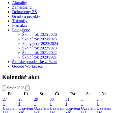
Aktuality
Zaměstnanci
Dokumenty ZŠ
Granty a projekty
Tiskopisy
Plán akcí
Fotogalerie
Školní rok 2025⁄2026
Školní rok 2024⁄2025
Fotogalerie 2023⁄2024
Školní rok 2022⁄2023
Školní rok 2021⁄2022
Školní rok 2020⁄2021
Školské poradenské zařízení
Google Workspace
Kalendář akcí
Srpen
2026
Po
Út
St
Čt
Pá
So
Ne
27
28
29
30
31
1
2
1
1
1
1
1
1
1
Uzavření
Uzavření
Uzavření
Uzavření
Uzavření
Uzavření
Uzavření
MŠ -
MŠ -
MŠ -
MŠ -
MŠ -
MŠ -
MŠ -