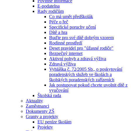
Povinné informace
E-podatelna
Rady rodičům
Co má umět předškolák
Péče o řeč
Specifické poruchy učení
Dítě a hra
Buďte pro své dítě dobrým vzorem
Rodinné prostředí
Deset pravidel pro "úžasné rodiče"
Bezpečný internet
Aktivní pohyb a zdravá výživa
Zdravá výživa
Vyhláška č. 72⁄2005 Sb., o poskytování
poradenských služeb ve školách a
školských poradenských zařízeních
Jak postupovat pokud chcete uvolnit dítě z
vyučování
Školská rada
Aktuality
Zaměstnanci
Dokumenty ZŠ
Granty a projekty
EU peníze školám
Projekty