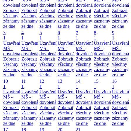
dovolená
dovolená
dovolená
dovolená
dovolená
dovolená
dovolená
Zobrazit
Zobrazit
Zobrazit
Zobrazit
Zobrazit
Zobrazit
Zobrazit
všechny
všechny
všechny
všechny
všechny
všechny
všechny
záznamy
záznamy
záznamy
záznamy
záznamy
záznamy
záznamy
ze dne
ze dne
ze dne
ze dne
ze dne
ze dne
ze dne
3
4
5
6
7
8
9
1
1
1
1
1
1
1
Uzavření
Uzavření
Uzavření
Uzavření
Uzavření
Uzavření
Uzavření
MŠ -
MŠ -
MŠ -
MŠ -
MŠ -
MŠ -
MŠ -
dovolená
dovolená
dovolená
dovolená
dovolená
dovolená
dovolená
Zobrazit
Zobrazit
Zobrazit
Zobrazit
Zobrazit
Zobrazit
Zobrazit
všechny
všechny
všechny
všechny
všechny
všechny
všechny
záznamy
záznamy
záznamy
záznamy
záznamy
záznamy
záznamy
ze dne
ze dne
ze dne
ze dne
ze dne
ze dne
ze dne
10
11
12
13
14
15
16
1
1
1
1
1
1
1
Uzavření
Uzavření
Uzavření
Uzavření
Uzavření
Uzavření
Uzavření
MŠ -
MŠ -
MŠ -
MŠ -
MŠ -
MŠ -
MŠ -
dovolená
dovolená
dovolená
dovolená
dovolená
dovolená
dovolená
Zobrazit
Zobrazit
Zobrazit
Zobrazit
Zobrazit
Zobrazit
Zobrazit
všechny
všechny
všechny
všechny
všechny
všechny
všechny
záznamy
záznamy
záznamy
záznamy
záznamy
záznamy
záznamy
ze dne
ze dne
ze dne
ze dne
ze dne
ze dne
ze dne
17
18
19
20
21