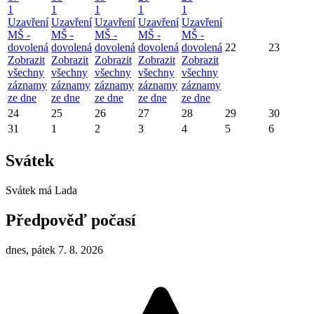
1
1
1
1
1
Uzavření
Uzavření
Uzavření
Uzavření
Uzavření
MŠ -
MŠ -
MŠ -
MŠ -
MŠ -
dovolená
dovolená
dovolená
dovolená
dovolená
22
23
Zobrazit
Zobrazit
Zobrazit
Zobrazit
Zobrazit
všechny
všechny
všechny
všechny
všechny
záznamy
záznamy
záznamy
záznamy
záznamy
ze dne
ze dne
ze dne
ze dne
ze dne
24
25
26
27
28
29
30
31
1
2
3
4
5
6
Svátek
Svátek má
Lada
Předpověď počasí
dnes, pátek 7. 8. 2026