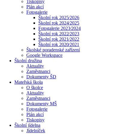
Tiskopisy
Plán akcí
Fotogalerie
Školní rok 2025⁄2026
Školní rok 2024⁄2025
Fotogalerie 2023⁄2024
Školní rok 2022⁄2023
Školní rok 2021⁄2022
Školní rok 2020⁄2021
Školské poradenské zařízení
Google Workspace
Školní družina
Aktuality
Zaměstnanci
Dokumenty ŠD
Mateřská škola
O školce
Aktuality
Zaměstnanci
Dokumenty MŠ
Fotogalerie
Plán akcí
Tiskopisy
Školní jídelna
Jídelníček