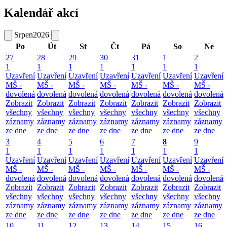
Kalendář akcí
Srpen
2026
Po
Út
St
Čt
Pá
So
Ne
27
28
29
30
31
1
2
1
1
1
1
1
1
1
Uzavření
Uzavření
Uzavření
Uzavření
Uzavření
Uzavření
Uzavření
MŠ -
MŠ -
MŠ -
MŠ -
MŠ -
MŠ -
MŠ -
dovolená
dovolená
dovolená
dovolená
dovolená
dovolená
dovolená
Zobrazit
Zobrazit
Zobrazit
Zobrazit
Zobrazit
Zobrazit
Zobrazit
všechny
všechny
všechny
všechny
všechny
všechny
všechny
záznamy
záznamy
záznamy
záznamy
záznamy
záznamy
záznamy
ze dne
ze dne
ze dne
ze dne
ze dne
ze dne
ze dne
3
4
5
6
7
8
9
1
1
1
1
1
1
1
Uzavření
Uzavření
Uzavření
Uzavření
Uzavření
Uzavření
Uzavření
MŠ -
MŠ -
MŠ -
MŠ -
MŠ -
MŠ -
MŠ -
dovolená
dovolená
dovolená
dovolená
dovolená
dovolená
dovolená
Zobrazit
Zobrazit
Zobrazit
Zobrazit
Zobrazit
Zobrazit
Zobrazit
všechny
všechny
všechny
všechny
všechny
všechny
všechny
záznamy
záznamy
záznamy
záznamy
záznamy
záznamy
záznamy
ze dne
ze dne
ze dne
ze dne
ze dne
ze dne
ze dne
10
11
12
13
14
15
16