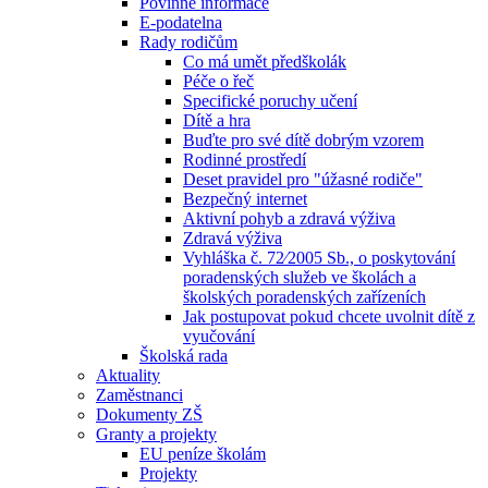
Povinné informace
E-podatelna
Rady rodičům
Co má umět předškolák
Péče o řeč
Specifické poruchy učení
Dítě a hra
Buďte pro své dítě dobrým vzorem
Rodinné prostředí
Deset pravidel pro "úžasné rodiče"
Bezpečný internet
Aktivní pohyb a zdravá výživa
Zdravá výživa
Vyhláška č. 72⁄2005 Sb., o poskytování
poradenských služeb ve školách a
školských poradenských zařízeních
Jak postupovat pokud chcete uvolnit dítě z
vyučování
Školská rada
Aktuality
Zaměstnanci
Dokumenty ZŠ
Granty a projekty
EU peníze školám
Projekty