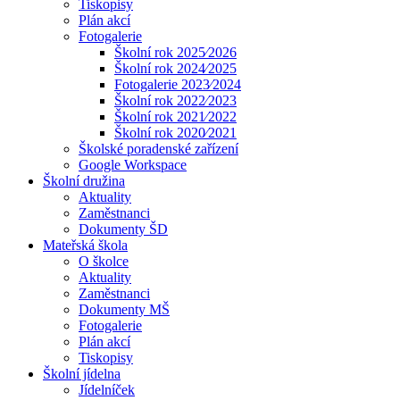
Tiskopisy
Plán akcí
Fotogalerie
Školní rok 2025⁄2026
Školní rok 2024⁄2025
Fotogalerie 2023⁄2024
Školní rok 2022⁄2023
Školní rok 2021⁄2022
Školní rok 2020⁄2021
Školské poradenské zařízení
Google Workspace
Školní družina
Aktuality
Zaměstnanci
Dokumenty ŠD
Mateřská škola
O školce
Aktuality
Zaměstnanci
Dokumenty MŠ
Fotogalerie
Plán akcí
Tiskopisy
Školní jídelna
Jídelníček