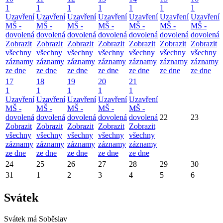
1
1
1
1
1
1
1
Uzavření
Uzavření
Uzavření
Uzavření
Uzavření
Uzavření
Uzavření
MŠ -
MŠ -
MŠ -
MŠ -
MŠ -
MŠ -
MŠ -
dovolená
dovolená
dovolená
dovolená
dovolená
dovolená
dovolená
Zobrazit
Zobrazit
Zobrazit
Zobrazit
Zobrazit
Zobrazit
Zobrazit
všechny
všechny
všechny
všechny
všechny
všechny
všechny
záznamy
záznamy
záznamy
záznamy
záznamy
záznamy
záznamy
ze dne
ze dne
ze dne
ze dne
ze dne
ze dne
ze dne
17
18
19
20
21
1
1
1
1
1
Uzavření
Uzavření
Uzavření
Uzavření
Uzavření
MŠ -
MŠ -
MŠ -
MŠ -
MŠ -
dovolená
dovolená
dovolená
dovolená
dovolená
22
23
Zobrazit
Zobrazit
Zobrazit
Zobrazit
Zobrazit
všechny
všechny
všechny
všechny
všechny
záznamy
záznamy
záznamy
záznamy
záznamy
ze dne
ze dne
ze dne
ze dne
ze dne
24
25
26
27
28
29
30
31
1
2
3
4
5
6
Svátek
Svátek má
Soběslav