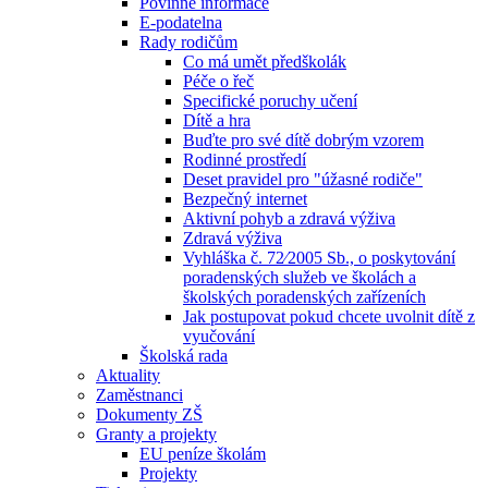
Povinné informace
E-podatelna
Rady rodičům
Co má umět předškolák
Péče o řeč
Specifické poruchy učení
Dítě a hra
Buďte pro své dítě dobrým vzorem
Rodinné prostředí
Deset pravidel pro "úžasné rodiče"
Bezpečný internet
Aktivní pohyb a zdravá výživa
Zdravá výživa
Vyhláška č. 72⁄2005 Sb., o poskytování
poradenských služeb ve školách a
školských poradenských zařízeních
Jak postupovat pokud chcete uvolnit dítě z
vyučování
Školská rada
Aktuality
Zaměstnanci
Dokumenty ZŠ
Granty a projekty
EU peníze školám
Projekty