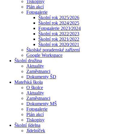
Tiskopisy
Plán akcí
Fotogalerie
Školní rok 2025⁄2026
Školní rok 2024⁄2025
Fotogalerie 2023⁄2024
Školní rok 2022⁄2023
Školní rok 2021⁄2022
Školní rok 2020⁄2021
Školské poradenské zařízení
Google Workspace
Školní družina
Aktuality
Zaměstnanci
Dokumenty ŠD
Mateřská škola
O školce
Aktuality
Zaměstnanci
Dokumenty MŠ
Fotogalerie
Plán akcí
Tiskopisy
Školní jídelna
Jídelníček