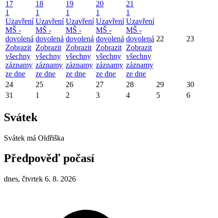
17
18
19
20
21
1
1
1
1
1
Uzavření
Uzavření
Uzavření
Uzavření
Uzavření
MŠ -
MŠ -
MŠ -
MŠ -
MŠ -
dovolená
dovolená
dovolená
dovolená
dovolená
22
23
Zobrazit
Zobrazit
Zobrazit
Zobrazit
Zobrazit
všechny
všechny
všechny
všechny
všechny
záznamy
záznamy
záznamy
záznamy
záznamy
ze dne
ze dne
ze dne
ze dne
ze dne
24
25
26
27
28
29
30
31
1
2
3
4
5
6
Svátek
Svátek má
Oldřiška
Předpověď počasí
dnes, čtvrtek 6. 8. 2026