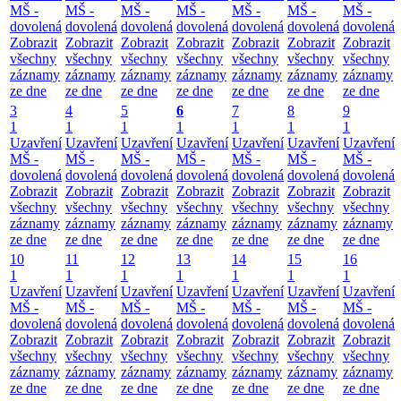
MŠ -
MŠ -
MŠ -
MŠ -
MŠ -
MŠ -
MŠ -
dovolená
dovolená
dovolená
dovolená
dovolená
dovolená
dovolená
Zobrazit
Zobrazit
Zobrazit
Zobrazit
Zobrazit
Zobrazit
Zobrazit
všechny
všechny
všechny
všechny
všechny
všechny
všechny
záznamy
záznamy
záznamy
záznamy
záznamy
záznamy
záznamy
ze dne
ze dne
ze dne
ze dne
ze dne
ze dne
ze dne
3
4
5
6
7
8
9
1
1
1
1
1
1
1
Uzavření
Uzavření
Uzavření
Uzavření
Uzavření
Uzavření
Uzavření
MŠ -
MŠ -
MŠ -
MŠ -
MŠ -
MŠ -
MŠ -
dovolená
dovolená
dovolená
dovolená
dovolená
dovolená
dovolená
Zobrazit
Zobrazit
Zobrazit
Zobrazit
Zobrazit
Zobrazit
Zobrazit
všechny
všechny
všechny
všechny
všechny
všechny
všechny
záznamy
záznamy
záznamy
záznamy
záznamy
záznamy
záznamy
ze dne
ze dne
ze dne
ze dne
ze dne
ze dne
ze dne
10
11
12
13
14
15
16
1
1
1
1
1
1
1
Uzavření
Uzavření
Uzavření
Uzavření
Uzavření
Uzavření
Uzavření
MŠ -
MŠ -
MŠ -
MŠ -
MŠ -
MŠ -
MŠ -
dovolená
dovolená
dovolená
dovolená
dovolená
dovolená
dovolená
Zobrazit
Zobrazit
Zobrazit
Zobrazit
Zobrazit
Zobrazit
Zobrazit
všechny
všechny
všechny
všechny
všechny
všechny
všechny
záznamy
záznamy
záznamy
záznamy
záznamy
záznamy
záznamy
ze dne
ze dne
ze dne
ze dne
ze dne
ze dne
ze dne