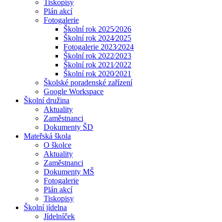
Tiskopisy
Plán akcí
Fotogalerie
Školní rok 2025⁄2026
Školní rok 2024⁄2025
Fotogalerie 2023⁄2024
Školní rok 2022⁄2023
Školní rok 2021⁄2022
Školní rok 2020⁄2021
Školské poradenské zařízení
Google Workspace
Školní družina
Aktuality
Zaměstnanci
Dokumenty ŠD
Mateřská škola
O školce
Aktuality
Zaměstnanci
Dokumenty MŠ
Fotogalerie
Plán akcí
Tiskopisy
Školní jídelna
Jídelníček