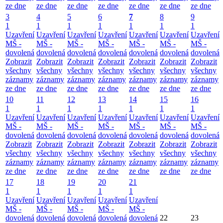
ze dne
ze dne
ze dne
ze dne
ze dne
ze dne
ze dne
3
4
5
6
7
8
9
1
1
1
1
1
1
1
Uzavření
Uzavření
Uzavření
Uzavření
Uzavření
Uzavření
Uzavření
MŠ -
MŠ -
MŠ -
MŠ -
MŠ -
MŠ -
MŠ -
dovolená
dovolená
dovolená
dovolená
dovolená
dovolená
dovolená
Zobrazit
Zobrazit
Zobrazit
Zobrazit
Zobrazit
Zobrazit
Zobrazit
všechny
všechny
všechny
všechny
všechny
všechny
všechny
záznamy
záznamy
záznamy
záznamy
záznamy
záznamy
záznamy
ze dne
ze dne
ze dne
ze dne
ze dne
ze dne
ze dne
10
11
12
13
14
15
16
1
1
1
1
1
1
1
Uzavření
Uzavření
Uzavření
Uzavření
Uzavření
Uzavření
Uzavření
MŠ -
MŠ -
MŠ -
MŠ -
MŠ -
MŠ -
MŠ -
dovolená
dovolená
dovolená
dovolená
dovolená
dovolená
dovolená
Zobrazit
Zobrazit
Zobrazit
Zobrazit
Zobrazit
Zobrazit
Zobrazit
všechny
všechny
všechny
všechny
všechny
všechny
všechny
záznamy
záznamy
záznamy
záznamy
záznamy
záznamy
záznamy
ze dne
ze dne
ze dne
ze dne
ze dne
ze dne
ze dne
17
18
19
20
21
1
1
1
1
1
Uzavření
Uzavření
Uzavření
Uzavření
Uzavření
MŠ -
MŠ -
MŠ -
MŠ -
MŠ -
dovolená
dovolená
dovolená
dovolená
dovolená
22
23