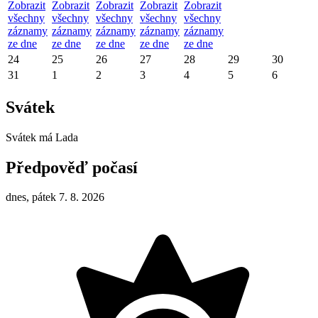
Zobrazit
Zobrazit
Zobrazit
Zobrazit
Zobrazit
všechny
všechny
všechny
všechny
všechny
záznamy
záznamy
záznamy
záznamy
záznamy
ze dne
ze dne
ze dne
ze dne
ze dne
24
25
26
27
28
29
30
31
1
2
3
4
5
6
Svátek
Svátek má
Lada
Předpověď počasí
dnes, pátek 7. 8. 2026