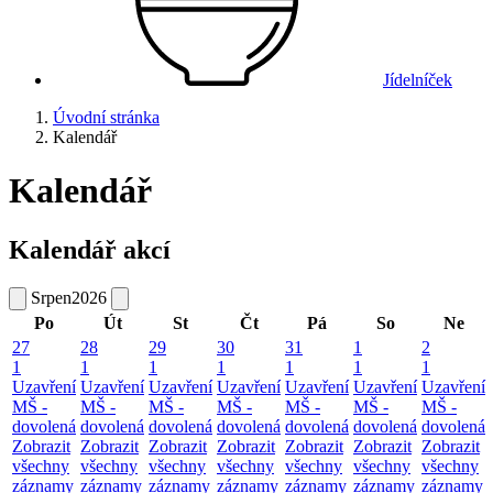
Jídelníček
Úvodní stránka
Kalendář
Kalendář
Kalendář akcí
Srpen
2026
Po
Út
St
Čt
Pá
So
Ne
27
28
29
30
31
1
2
1
1
1
1
1
1
1
Uzavření
Uzavření
Uzavření
Uzavření
Uzavření
Uzavření
Uzavření
MŠ -
MŠ -
MŠ -
MŠ -
MŠ -
MŠ -
MŠ -
dovolená
dovolená
dovolená
dovolená
dovolená
dovolená
dovolená
Zobrazit
Zobrazit
Zobrazit
Zobrazit
Zobrazit
Zobrazit
Zobrazit
všechny
všechny
všechny
všechny
všechny
všechny
všechny
záznamy
záznamy
záznamy
záznamy
záznamy
záznamy
záznamy