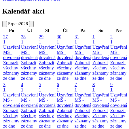
Kalendář akcí
Srpen
2026
Po
Út
St
Čt
Pá
So
Ne
27
28
29
30
31
1
2
1
1
1
1
1
1
1
Uzavření
Uzavření
Uzavření
Uzavření
Uzavření
Uzavření
Uzavření
MŠ -
MŠ -
MŠ -
MŠ -
MŠ -
MŠ -
MŠ -
dovolená
dovolená
dovolená
dovolená
dovolená
dovolená
dovolená
Zobrazit
Zobrazit
Zobrazit
Zobrazit
Zobrazit
Zobrazit
Zobrazit
všechny
všechny
všechny
všechny
všechny
všechny
všechny
záznamy
záznamy
záznamy
záznamy
záznamy
záznamy
záznamy
ze dne
ze dne
ze dne
ze dne
ze dne
ze dne
ze dne
3
4
5
6
7
8
9
1
1
1
1
1
1
1
Uzavření
Uzavření
Uzavření
Uzavření
Uzavření
Uzavření
Uzavření
MŠ -
MŠ -
MŠ -
MŠ -
MŠ -
MŠ -
MŠ -
dovolená
dovolená
dovolená
dovolená
dovolená
dovolená
dovolená
Zobrazit
Zobrazit
Zobrazit
Zobrazit
Zobrazit
Zobrazit
Zobrazit
všechny
všechny
všechny
všechny
všechny
všechny
všechny
záznamy
záznamy
záznamy
záznamy
záznamy
záznamy
záznamy
ze dne
ze dne
ze dne
ze dne
ze dne
ze dne
ze dne