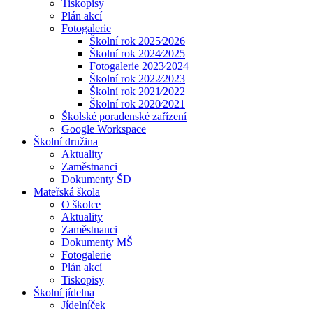
Tiskopisy
Plán akcí
Fotogalerie
Školní rok 2025⁄2026
Školní rok 2024⁄2025
Fotogalerie 2023⁄2024
Školní rok 2022⁄2023
Školní rok 2021⁄2022
Školní rok 2020⁄2021
Školské poradenské zařízení
Google Workspace
Školní družina
Aktuality
Zaměstnanci
Dokumenty ŠD
Mateřská škola
O školce
Aktuality
Zaměstnanci
Dokumenty MŠ
Fotogalerie
Plán akcí
Tiskopisy
Školní jídelna
Jídelníček