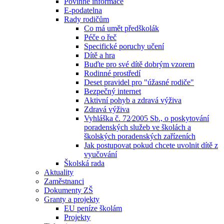
Povinné informace
E-podatelna
Rady rodičům
Co má umět předškolák
Péče o řeč
Specifické poruchy učení
Dítě a hra
Buďte pro své dítě dobrým vzorem
Rodinné prostředí
Deset pravidel pro "úžasné rodiče"
Bezpečný internet
Aktivní pohyb a zdravá výživa
Zdravá výživa
Vyhláška č. 72⁄2005 Sb., o poskytování
poradenských služeb ve školách a
školských poradenských zařízeních
Jak postupovat pokud chcete uvolnit dítě z
vyučování
Školská rada
Aktuality
Zaměstnanci
Dokumenty ZŠ
Granty a projekty
EU peníze školám
Projekty