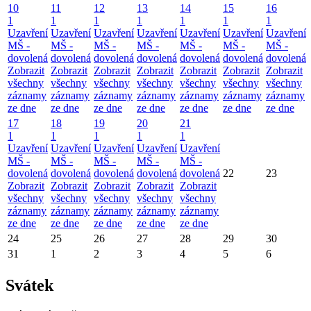
10
11
12
13
14
15
16
1
1
1
1
1
1
1
Uzavření
Uzavření
Uzavření
Uzavření
Uzavření
Uzavření
Uzavření
MŠ -
MŠ -
MŠ -
MŠ -
MŠ -
MŠ -
MŠ -
dovolená
dovolená
dovolená
dovolená
dovolená
dovolená
dovolená
Zobrazit
Zobrazit
Zobrazit
Zobrazit
Zobrazit
Zobrazit
Zobrazit
všechny
všechny
všechny
všechny
všechny
všechny
všechny
záznamy
záznamy
záznamy
záznamy
záznamy
záznamy
záznamy
ze dne
ze dne
ze dne
ze dne
ze dne
ze dne
ze dne
17
18
19
20
21
1
1
1
1
1
Uzavření
Uzavření
Uzavření
Uzavření
Uzavření
MŠ -
MŠ -
MŠ -
MŠ -
MŠ -
dovolená
dovolená
dovolená
dovolená
dovolená
22
23
Zobrazit
Zobrazit
Zobrazit
Zobrazit
Zobrazit
všechny
všechny
všechny
všechny
všechny
záznamy
záznamy
záznamy
záznamy
záznamy
ze dne
ze dne
ze dne
ze dne
ze dne
24
25
26
27
28
29
30
31
1
2
3
4
5
6
Svátek